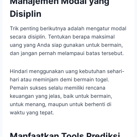
Manajemen Modal yang
Disiplin
Trik penting berikutnya adalah mengatur modal
secara disiplin. Tentukan berapa maksimal
uang yang Anda siap gunakan untuk bermain,
dan jangan pernah melampaui batas tersebut.
Hindari menggunakan uang kebutuhan sehari-
hari atau meminjam demi bermain togel.
Pemain sukses selalu memiliki rencana
keuangan yang jelas, baik untuk bermain,
untuk menang, maupun untuk berhenti di
waktu yang tepat.
Manfaatkan Tools Prediksi