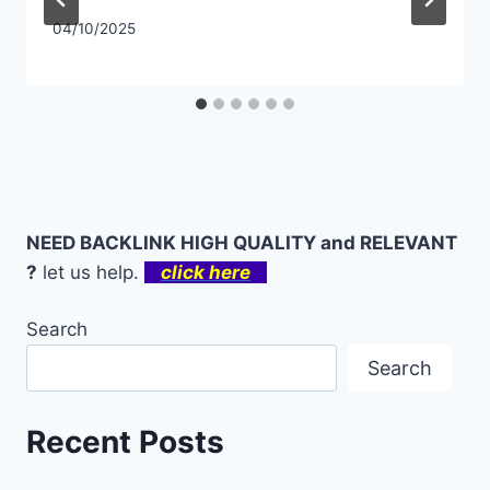
04/10/2025
NEED BACKLINK HIGH QUALITY and RELEVANT
?
let us help.
click here
Search
Search
Recent Posts