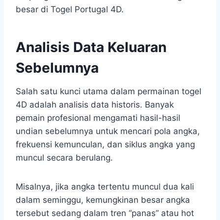
besar di Togel Portugal 4D.
Analisis Data Keluaran
Sebelumnya
Salah satu kunci utama dalam permainan togel
4D adalah analisis data historis. Banyak
pemain profesional mengamati hasil-hasil
undian sebelumnya untuk mencari pola angka,
frekuensi kemunculan, dan siklus angka yang
muncul secara berulang.
Misalnya, jika angka tertentu muncul dua kali
dalam seminggu, kemungkinan besar angka
tersebut sedang dalam tren “panas” atau hot