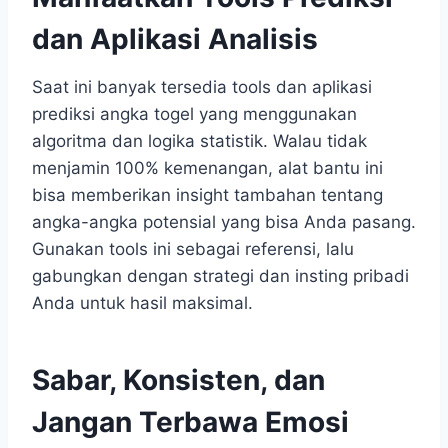
dan Aplikasi Analisis
Saat ini banyak tersedia tools dan aplikasi
prediksi angka togel yang menggunakan
algoritma dan logika statistik. Walau tidak
menjamin 100% kemenangan, alat bantu ini
bisa memberikan insight tambahan tentang
angka-angka potensial yang bisa Anda pasang.
Gunakan tools ini sebagai referensi, lalu
gabungkan dengan strategi dan insting pribadi
Anda untuk hasil maksimal.
Sabar, Konsisten, dan
Jangan Terbawa Emosi