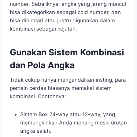
number. Sebaliknya, angka yang jarang muncul
bisa dikategorikan sebagai cold number, dan
bisa dihindari atau justru digunakan dalam
kombinasi sebagai kejutan.
Gunakan Sistem Kombinasi
dan Pola Angka
Tidak cukup hanya mengandalkan insting, para
pemain cerdas biasanya memakai sistem
kombinasi. Contohnya:
Sistem Box 24-way atau 12-way, yang
memungkinkan Anda menang meski urutan
angka salah.