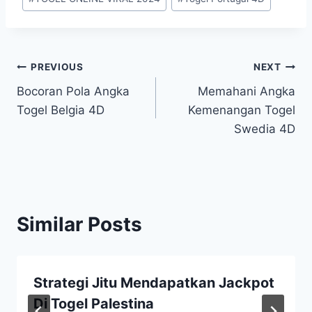
Post
PREVIOUS
NEXT
Bocoran Pola Angka
Memahani Angka
navigation
Togel Belgia 4D
Kemenangan Togel
Swedia 4D
Similar Posts
Strategi Jitu Mendapatkan Jackpot
Di Togel Palestina