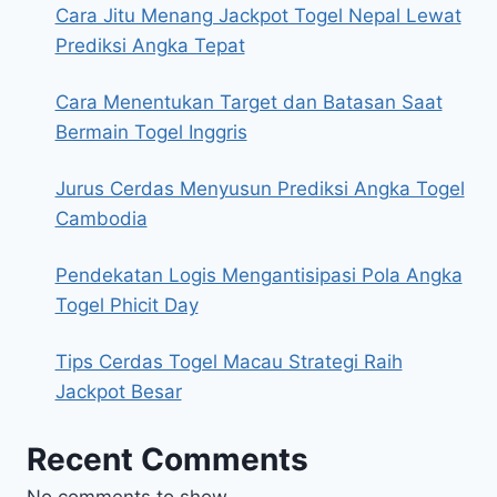
Cara Jitu Menang Jackpot Togel Nepal Lewat
Prediksi Angka Tepat
Cara Menentukan Target dan Batasan Saat
Bermain Togel Inggris
Jurus Cerdas Menyusun Prediksi Angka Togel
Cambodia
Pendekatan Logis Mengantisipasi Pola Angka
Togel Phicit Day
Tips Cerdas Togel Macau Strategi Raih
Jackpot Besar
Recent Comments
No comments to show.