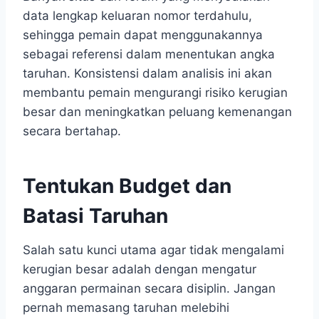
data lengkap keluaran nomor terdahulu,
sehingga pemain dapat menggunakannya
sebagai referensi dalam menentukan angka
taruhan. Konsistensi dalam analisis ini akan
membantu pemain mengurangi risiko kerugian
besar dan meningkatkan peluang kemenangan
secara bertahap.
Tentukan Budget dan
Batasi Taruhan
Salah satu kunci utama agar tidak mengalami
kerugian besar adalah dengan mengatur
anggaran permainan secara disiplin. Jangan
pernah memasang taruhan melebihi