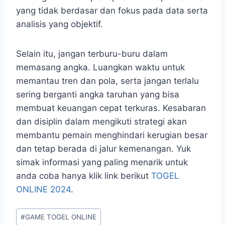
yang tidak berdasar dan fokus pada data serta
analisis yang objektif.
Selain itu, jangan terburu-buru dalam
memasang angka. Luangkan waktu untuk
memantau tren dan pola, serta jangan terlalu
sering berganti angka taruhan yang bisa
membuat keuangan cepat terkuras. Kesabaran
dan disiplin dalam mengikuti strategi akan
membantu pemain menghindari kerugian besar
dan tetap berada di jalur kemenangan. Yuk
simak informasi yang paling menarik untuk
anda coba hanya klik link berikut
TOGEL
ONLINE 2024
.
Post
#
GAME TOGEL ONLINE
Tags: