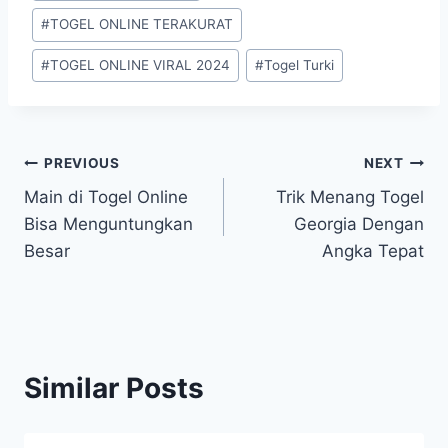
#
TOGEL ONLINE TERAKURAT
#
TOGEL ONLINE VIRAL 2024
#
Togel Turki
Post
PREVIOUS
NEXT
Main di Togel Online
Trik Menang Togel
navigation
Bisa Menguntungkan
Georgia Dengan
Besar
Angka Tepat
Similar Posts