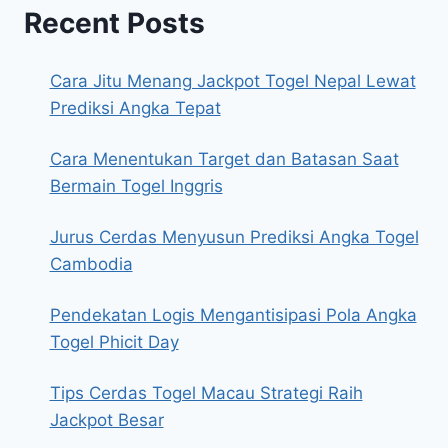
Recent Posts
Cara Jitu Menang Jackpot Togel Nepal Lewat
Prediksi Angka Tepat
Cara Menentukan Target dan Batasan Saat
Bermain Togel Inggris
Jurus Cerdas Menyusun Prediksi Angka Togel
Cambodia
Pendekatan Logis Mengantisipasi Pola Angka
Togel Phicit Day
Tips Cerdas Togel Macau Strategi Raih
Jackpot Besar