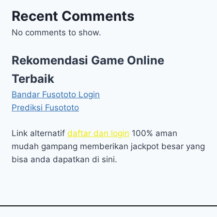
Recent Comments
No comments to show.
Rekomendasi Game Online
Terbaik
Bandar Fusototo Login
Prediksi Fusototo
Link alternatif
daftar dan login
100% aman
mudah gampang memberikan jackpot besar yang
bisa anda dapatkan di sini.