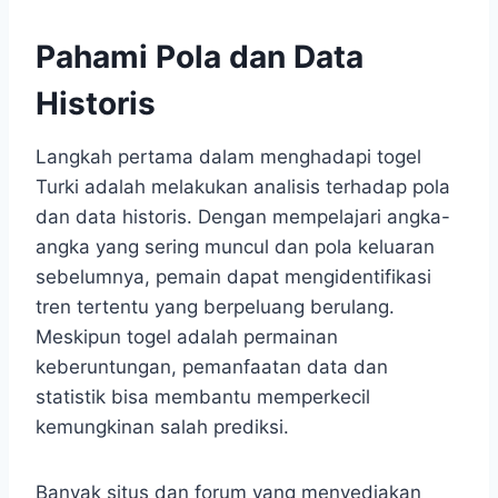
Pahami Pola dan Data
Historis
Langkah pertama dalam menghadapi togel
Turki adalah melakukan analisis terhadap pola
dan data historis. Dengan mempelajari angka-
angka yang sering muncul dan pola keluaran
sebelumnya, pemain dapat mengidentifikasi
tren tertentu yang berpeluang berulang.
Meskipun togel adalah permainan
keberuntungan, pemanfaatan data dan
statistik bisa membantu memperkecil
kemungkinan salah prediksi.
Banyak situs dan forum yang menyediakan