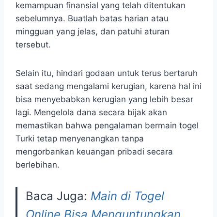
kemampuan finansial yang telah ditentukan
sebelumnya. Buatlah batas harian atau
mingguan yang jelas, dan patuhi aturan
tersebut.
Selain itu, hindari godaan untuk terus bertaruh
saat sedang mengalami kerugian, karena hal ini
bisa menyebabkan kerugian yang lebih besar
lagi. Mengelola dana secara bijak akan
memastikan bahwa pengalaman bermain togel
Turki tetap menyenangkan tanpa
mengorbankan keuangan pribadi secara
berlebihan.
Baca Juga:
Main di Togel
Online Bisa Menguntungkan