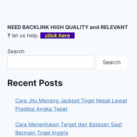
NEED BACKLINK HIGH QUALITY and RELEVANT
?
let us help.
click here
Search
Search
Recent Posts
Cara Jitu Menang Jackpot Togel Nepal Lewat
Prediksi Angka Tepat
Cara Menentukan Target dan Batasan Saat
Bermain Togel Inggris