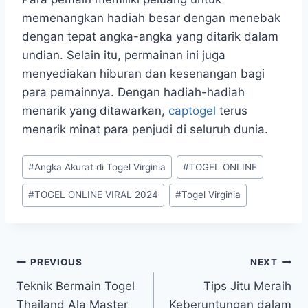
memenangkan hadiah besar dengan menebak
dengan tepat angka-angka yang ditarik dalam
undian. Selain itu, permainan ini juga
menyediakan hiburan dan kesenangan bagi
para pemainnya. Dengan hadiah-hadiah
menarik yang ditawarkan,
captogel
terus
menarik minat para penjudi di seluruh dunia.
Post
#
Angka Akurat di Togel Virginia
#
TOGEL ONLINE
Tags:
#
TOGEL ONLINE VIRAL 2024
#
Togel Virginia
Post
PREVIOUS
NEXT
Teknik Bermain Togel
Tips Jitu Meraih
navigation
Thailand Ala Master
Keberuntungan dalam