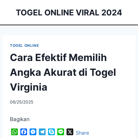
Skip
TOGEL ONLINE VIRAL 2024
to
content
TOGEL ONLINE
Cara Efektif Memilih
Angka Akurat di Togel
Virginia
06/25/2025
Bagikan
W
F
M
T
S
L
X
Share