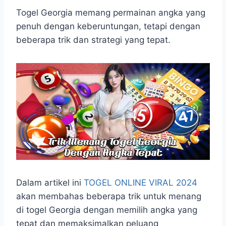
h
a
e
e
k
i
a
c
s
l
y
n
Togel Georgia memang permainan angka yang
t
e
s
e
p
e
penuh dengan keberuntungan, tetapi dengan
s
b
e
g
e
beberapa trik dan strategi yang tepat.
A
o
n
r
p
o
g
a
p
k
e
m
r
Dalam artikel ini
TOGEL ONLINE VIRAL 2024
akan membahas beberapa trik untuk menang
di togel Georgia dengan memilih angka yang
tepat dan memaksimalkan peluang