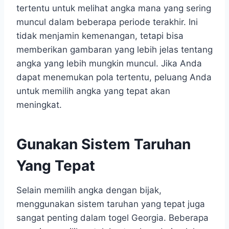
tertentu untuk melihat angka mana yang sering
muncul dalam beberapa periode terakhir. Ini
tidak menjamin kemenangan, tetapi bisa
memberikan gambaran yang lebih jelas tentang
angka yang lebih mungkin muncul. Jika Anda
dapat menemukan pola tertentu, peluang Anda
untuk memilih angka yang tepat akan
meningkat.
Gunakan Sistem Taruhan
Yang Tepat
Selain memilih angka dengan bijak,
menggunakan sistem taruhan yang tepat juga
sangat penting dalam togel Georgia. Beberapa