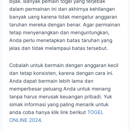
bijak. Banyak pemain togel yang terjebak
dalam permainan ini dan akhirnya kehilangan
banyak uang karena tidak mengatur anggaran
taruhan mereka dengan benar. Agar permainan
tetap menyenangkan dan menguntungkan,
Anda perlu menetapkan batas taruhan yang
jelas dan tidak melampaui batas tersebut.
Cobalah untuk bermain dengan anggaran kecil
dan tetap konsisten, karena dengan cara ini.
Anda dapat bermain lebih lama dan
memperbesar peluang Anda untuk menang
tanpa harus merusak keuangan pribadi. Yuk
simak informasi yang paling menarik untuk
anda coba hanya klik link berikut
TOGEL
ONLINE 2024
.