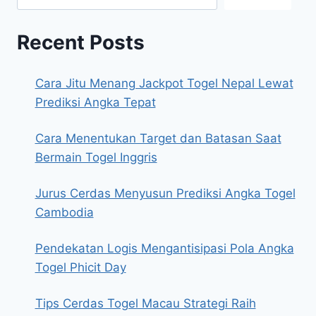
Recent Posts
Cara Jitu Menang Jackpot Togel Nepal Lewat
Prediksi Angka Tepat
Cara Menentukan Target dan Batasan Saat
Bermain Togel Inggris
Jurus Cerdas Menyusun Prediksi Angka Togel
Cambodia
Pendekatan Logis Mengantisipasi Pola Angka
Togel Phicit Day
Tips Cerdas Togel Macau Strategi Raih