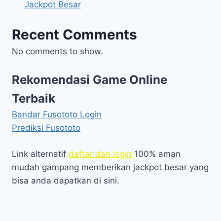
Jackpot Besar
Recent Comments
No comments to show.
Rekomendasi Game Online
Terbaik
Bandar Fusototo Login
Prediksi Fusototo
Link alternatif
daftar dan login
100% aman
mudah gampang memberikan jackpot besar yang
bisa anda dapatkan di sini.