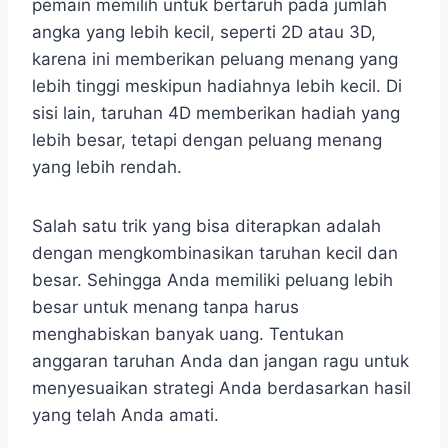
pemain memilih untuk bertaruh pada jumlah
angka yang lebih kecil, seperti 2D atau 3D,
karena ini memberikan peluang menang yang
lebih tinggi meskipun hadiahnya lebih kecil. Di
sisi lain, taruhan 4D memberikan hadiah yang
lebih besar, tetapi dengan peluang menang
yang lebih rendah.
Salah satu trik yang bisa diterapkan adalah
dengan mengkombinasikan taruhan kecil dan
besar. Sehingga Anda memiliki peluang lebih
besar untuk menang tanpa harus
menghabiskan banyak uang. Tentukan
anggaran taruhan Anda dan jangan ragu untuk
menyesuaikan strategi Anda berdasarkan hasil
yang telah Anda amati.