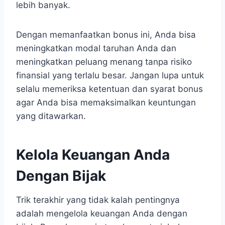
lebih banyak.
Dengan memanfaatkan bonus ini, Anda bisa
meningkatkan modal taruhan Anda dan
meningkatkan peluang menang tanpa risiko
finansial yang terlalu besar. Jangan lupa untuk
selalu memeriksa ketentuan dan syarat bonus
agar Anda bisa memaksimalkan keuntungan
yang ditawarkan.
Kelola Keuangan Anda
Dengan Bijak
Trik terakhir yang tidak kalah pentingnya
adalah mengelola keuangan Anda dengan