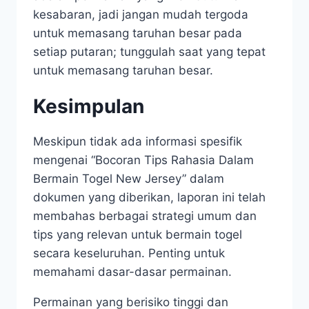
kesabaran, jadi jangan mudah tergoda
untuk memasang taruhan besar pada
setiap putaran; tunggulah saat yang tepat
untuk memasang taruhan besar.
Kesimpulan
Meskipun tidak ada informasi spesifik
mengenai “Bocoran Tips Rahasia Dalam
Bermain Togel New Jersey” dalam
dokumen yang diberikan, laporan ini telah
membahas berbagai strategi umum dan
tips yang relevan untuk bermain togel
secara keseluruhan. Penting untuk
memahami dasar-dasar permainan.
Permainan yang berisiko tinggi dan