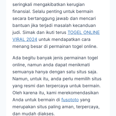
seringkali mengakibatkan kerugian
finansial. Selalu penting untuk bermain
secara bertanggung jawab dan mencari
bantuan jika terjadi masalah kecanduan
judi. Simak dan ikuti terus
TOGEL ONLINE
VIRAL 2024
untuk mendapatkan cara
menang besar di permainan togel online.
Ada begitu banyak jenis permainan togel
online, namun anda dapat menikmati
semuanya hanya dengan satu situs saja.
Namun, untuk itu, anda perlu memilih situs
yang resmi dan terpercaya untuk bermain.
Oleh karena itu, kami merekomendasikan
Anda untuk bermain di
fusototo
yang
merupakan situs paling aman, terpercaya,
dan mudah diakses.