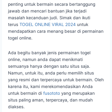
penting untuk bermain secara bertanggung
jawab dan mencari bantuan jika terjadi
masalah kecanduan judi. Simak dan ikuti
terus
TOGEL ONLINE VIRAL 2024
untuk
mendapatkan cara menang besar di permainan
togel online.
Ada begitu banyak jenis permainan togel
online, namun anda dapat menikmati
semuanya hanya dengan satu situs saja.
Namun, untuk itu, anda perlu memilih situs
yang resmi dan terpercaya untuk bermain. Oleh
karena itu, kami merekomendasikan Anda
untuk bermain di
fusototo
yang merupakan
situs paling aman, terpercaya, dan mudah
diakses.