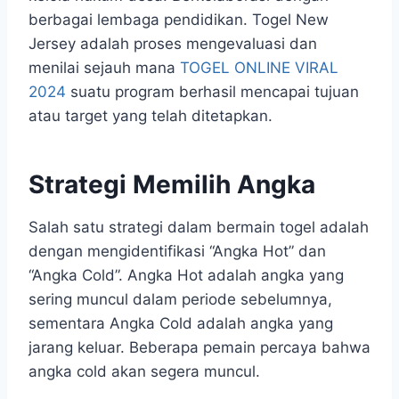
berbagai lembaga pendidikan. Togel New
Jersey adalah proses mengevaluasi dan
menilai sejauh mana
TOGEL ONLINE VIRAL
2024
suatu program berhasil mencapai tujuan
atau target yang telah ditetapkan.
Strategi Memilih Angka
Salah satu strategi dalam bermain togel adalah
dengan mengidentifikasi “Angka Hot” dan
“Angka Cold”. Angka Hot adalah angka yang
sering muncul dalam periode sebelumnya,
sementara Angka Cold adalah angka yang
jarang keluar. Beberapa pemain percaya bahwa
angka cold akan segera muncul.