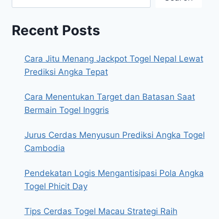
Recent Posts
Cara Jitu Menang Jackpot Togel Nepal Lewat
Prediksi Angka Tepat
Cara Menentukan Target dan Batasan Saat
Bermain Togel Inggris
Jurus Cerdas Menyusun Prediksi Angka Togel
Cambodia
Pendekatan Logis Mengantisipasi Pola Angka
Togel Phicit Day
Tips Cerdas Togel Macau Strategi Raih