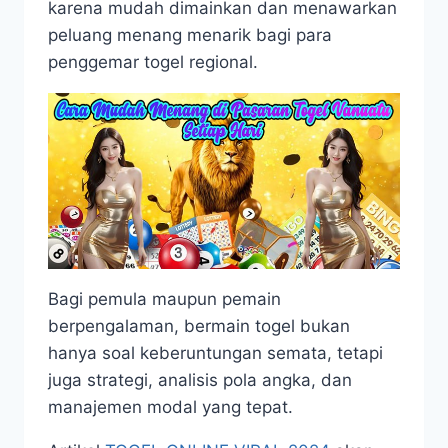
karena mudah dimainkan dan menawarkan
peluang menang menarik bagi para
penggemar togel regional.
Bagi pemula maupun pemain
berpengalaman, bermain togel bukan
hanya soal keberuntungan semata, tetapi
juga strategi, analisis pola angka, dan
manajemen modal yang tepat.