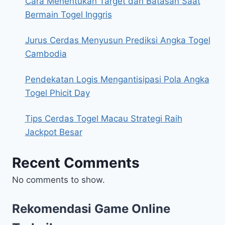
Cara Menentukan Target dan Batasan Saat
Bermain Togel Inggris
Jurus Cerdas Menyusun Prediksi Angka Togel
Cambodia
Pendekatan Logis Mengantisipasi Pola Angka
Togel Phicit Day
Tips Cerdas Togel Macau Strategi Raih
Jackpot Besar
Recent Comments
No comments to show.
Rekomendasi Game Online