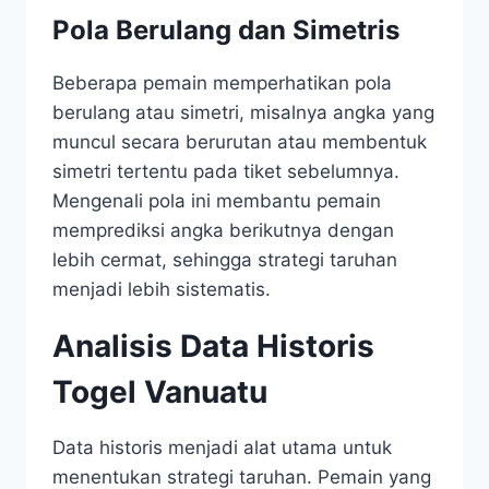
Pola Berulang dan Simetris
Beberapa pemain memperhatikan pola
berulang atau simetri, misalnya angka yang
muncul secara berurutan atau membentuk
simetri tertentu pada tiket sebelumnya.
Mengenali pola ini membantu pemain
memprediksi angka berikutnya dengan
lebih cermat, sehingga strategi taruhan
menjadi lebih sistematis.
Analisis Data Historis
Togel Vanuatu
Data historis menjadi alat utama untuk
menentukan strategi taruhan. Pemain yang