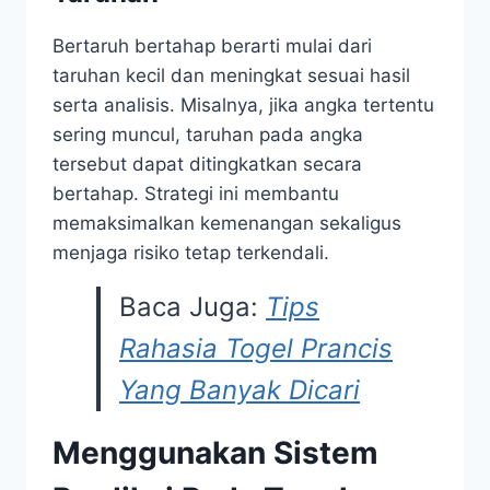
Bertaruh bertahap berarti mulai dari
taruhan kecil dan meningkat sesuai hasil
serta analisis. Misalnya, jika angka tertentu
sering muncul, taruhan pada angka
tersebut dapat ditingkatkan secara
bertahap. Strategi ini membantu
memaksimalkan kemenangan sekaligus
menjaga risiko tetap terkendali.
Baca Juga:
Tips
Rahasia Togel Prancis
Yang Banyak Dicari
Menggunakan Sistem