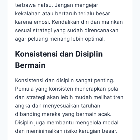
terbawa nafsu. Jangan mengejar
kekalahan atau bertaruh terlalu besar
karena emosi. Kendalikan diri dan mainkan
sesuai strategi yang sudah direncanakan
agar peluang menang lebih optimal.
Konsistensi dan Disiplin
Bermain
Konsistensi dan disiplin sangat penting.
Pemula yang konsisten menerapkan pola
dan strategi akan lebih mudah melihat tren
angka dan menyesuaikan taruhan
dibanding mereka yang bermain acak.
Disiplin juga membantu mengelola modal
dan meminimalkan risiko kerugian besar.