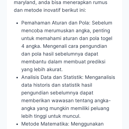
maryland, anda bisa menerapkan rumus
dan metode inovatif berikut ini:
Pemahaman Aturan dan Pola: Sebelum
mencoba merumuskan angka, penting
untuk memahami aturan dan pola togel
4 angka. Mengenali cara pengundian
dan pola hasil sebelumnya dapat
membantu dalam membuat prediksi
yang lebih akurat.
Analisis Data dan Statistik: Menganalisis
data historis dan statistik hasil
pengundian sebelumnya dapat
memberikan wawasan tentang angka-
angka yang mungkin memiliki peluang
lebih tinggi untuk muncul.
Metode Matematika: Menggunakan