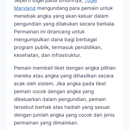
Seperti togel pada umumnya,
Togel
Maryland
mengundang para pemain untuk
menebak angka yang akan keluar dalam
pengundian yang dilakukan secara berkala.
Permainan ini dirancang untuk
mengumpulkan dana bagi berbagai
program publik, termasuk pendidikan,
kesehatan, dan infrastruktur.
Pemain membeli tiket dengan angka pilihan
mereka atau angka yang dihasilkan secara
acak oleh sistem. Jika angka pada tiket
pemain cocok dengan angka yang
dikeluarkan dalam pengundian, pemain
tersebut berhak atas hadiah yang sesuai
dengan jumlah angka yang cocok dan jenis
permainan yang dimainkan.