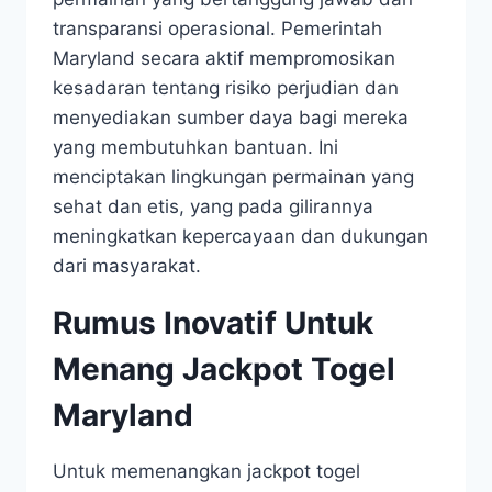
transparansi operasional. Pemerintah
Maryland secara aktif mempromosikan
kesadaran tentang risiko perjudian dan
menyediakan sumber daya bagi mereka
yang membutuhkan bantuan. Ini
menciptakan lingkungan permainan yang
sehat dan etis, yang pada gilirannya
meningkatkan kepercayaan dan dukungan
dari masyarakat.
Rumus Inovatif Untuk
Menang Jackpot Togel
Maryland
Untuk memenangkan jackpot togel