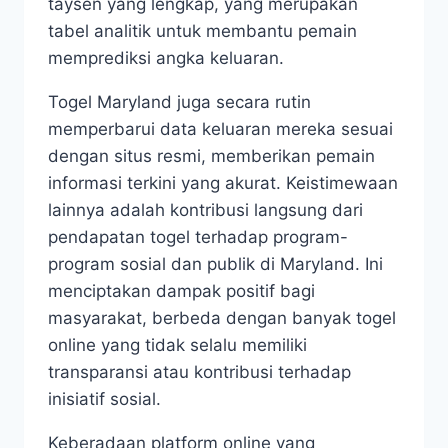
taysen yang lengkap, yang merupakan
tabel analitik untuk membantu pemain
memprediksi angka keluaran.
Togel Maryland juga secara rutin
memperbarui data keluaran mereka sesuai
dengan situs resmi, memberikan pemain
informasi terkini yang akurat. Keistimewaan
lainnya adalah kontribusi langsung dari
pendapatan togel terhadap program-
program sosial dan publik di Maryland. Ini
menciptakan dampak positif bagi
masyarakat, berbeda dengan banyak togel
online yang tidak selalu memiliki
transparansi atau kontribusi terhadap
inisiatif sosial.
Keberadaan platform online yang