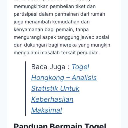
memungkinkan pembelian tiket dan
partisipasi dalam permainan dari rumah
juga menambah kemudahan dan
kenyamanan bagi pemain, tanpa
mengurangi aspek tanggung jawab sosial
dan dukungan bagi mereka yang mungkin
mengalami masalah terkait perjudian.
Baca Juga :
Togel
Hongkong – Analisis
Statistik Untuk
Keberhasilan
Maksimal
Panduan Bermain Togel