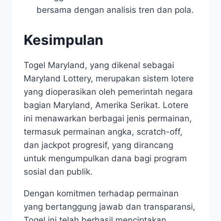
bersama dengan analisis tren dan pola.
Kesimpulan
Togel Maryland, yang dikenal sebagai
Maryland Lottery, merupakan sistem lotere
yang dioperasikan oleh pemerintah negara
bagian Maryland, Amerika Serikat. Lotere
ini menawarkan berbagai jenis permainan,
termasuk permainan angka, scratch-off,
dan jackpot progresif, yang dirancang
untuk mengumpulkan dana bagi program
sosial dan publik.
Dengan komitmen terhadap permainan
yang bertanggung jawab dan transparansi,
Togel ini telah berhasil menciptakan