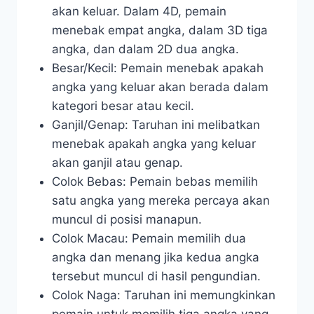
akan keluar. Dalam 4D, pemain
menebak empat angka, dalam 3D tiga
angka, dan dalam 2D dua angka.
Besar/Kecil: Pemain menebak apakah
angka yang keluar akan berada dalam
kategori besar atau kecil.
Ganjil/Genap: Taruhan ini melibatkan
menebak apakah angka yang keluar
akan ganjil atau genap.
Colok Bebas: Pemain bebas memilih
satu angka yang mereka percaya akan
muncul di posisi manapun.
Colok Macau: Pemain memilih dua
angka dan menang jika kedua angka
tersebut muncul di hasil pengundian.
Colok Naga: Taruhan ini memungkinkan