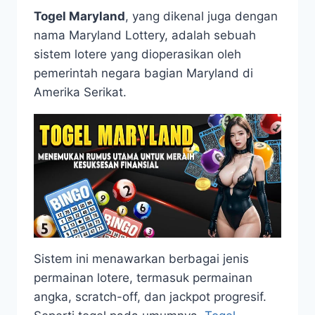
Togel Maryland
, yang dikenal juga dengan
nama Maryland Lottery, adalah sebuah
sistem lotere yang dioperasikan oleh
pemerintah negara bagian Maryland di
Amerika Serikat.
Sistem ini menawarkan berbagai jenis
permainan lotere, termasuk permainan
angka, scratch-off, dan jackpot progresif.