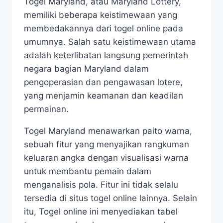
Togel Maryland, atau Maryland Lottery,
memiliki beberapa keistimewaan yang
membedakannya dari togel online pada
umumnya. Salah satu keistimewaan utama
adalah keterlibatan langsung pemerintah
negara bagian Maryland dalam
pengoperasian dan pengawasan lotere,
yang menjamin keamanan dan keadilan
permainan.
Togel Maryland menawarkan paito warna,
sebuah fitur yang menyajikan rangkuman
keluaran angka dengan visualisasi warna
untuk membantu pemain dalam
menganalisis pola. Fitur ini tidak selalu
tersedia di situs togel online lainnya. Selain
itu, Togel online ini menyediakan tabel