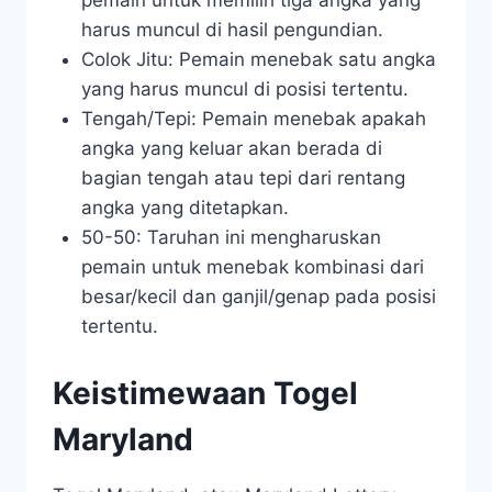
pemain untuk memilih tiga angka yang
harus muncul di hasil pengundian.
Colok Jitu: Pemain menebak satu angka
yang harus muncul di posisi tertentu.
Tengah/Tepi: Pemain menebak apakah
angka yang keluar akan berada di
bagian tengah atau tepi dari rentang
angka yang ditetapkan.
50-50: Taruhan ini mengharuskan
pemain untuk menebak kombinasi dari
besar/kecil dan ganjil/genap pada posisi
tertentu.
Keistimewaan Togel
Maryland