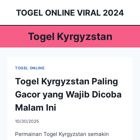
Skip
TOGEL ONLINE VIRAL 2024
to
content
Togel Kyrgyzstan
TOGEL ONLINE
Togel Kyrgyzstan Paling
Gacor yang Wajib Dicoba
Malam Ini
10/30/2025
Permainan Togel Kyrgyzstan semakin