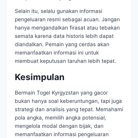
Selain itu, selalu gunakan informasi
pengeluaran resmi sebagai acuan. Jangan
hanya mengandalkan firasat atau tebakan
semata karena data historis lebih dapat
diandalkan. Pemain yang cerdas akan
memanfaatkan informasi ini untuk
membuat keputusan taruhan lebih tepat.
Kesimpulan
Bermain Togel Kyrgyzstan yang gacor
bukan hanya soal keberuntungan, tapi juga
strategi dan analisis yang tepat. Memahami
pola angka, memilih angka potensial,
mengelola modal dengan bijak, dan
memanfaatkan informasi pengeluaran