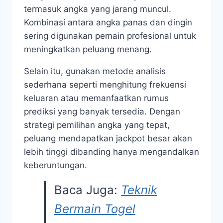
termasuk angka yang jarang muncul.
Kombinasi antara angka panas dan dingin
sering digunakan pemain profesional untuk
meningkatkan peluang menang.
Selain itu, gunakan metode analisis
sederhana seperti menghitung frekuensi
keluaran atau memanfaatkan rumus
prediksi yang banyak tersedia. Dengan
strategi pemilihan angka yang tepat,
peluang mendapatkan jackpot besar akan
lebih tinggi dibanding hanya mengandalkan
keberuntungan.
Baca Juga:
Teknik
Bermain Togel