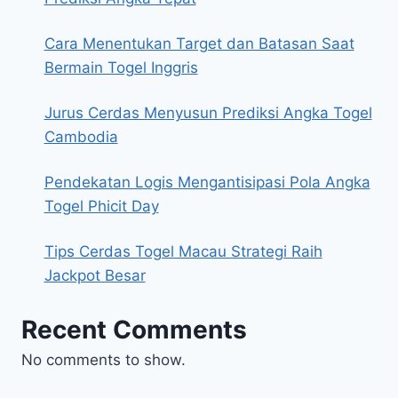
Cara Menentukan Target dan Batasan Saat
Bermain Togel Inggris
Jurus Cerdas Menyusun Prediksi Angka Togel
Cambodia
Pendekatan Logis Mengantisipasi Pola Angka
Togel Phicit Day
Tips Cerdas Togel Macau Strategi Raih
Jackpot Besar
Recent Comments
No comments to show.