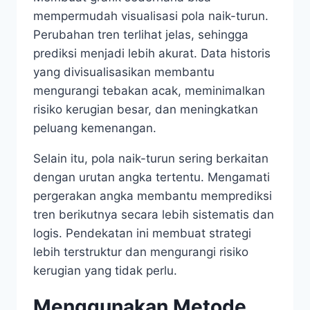
mempermudah visualisasi pola naik-turun.
Perubahan tren terlihat jelas, sehingga
prediksi menjadi lebih akurat. Data historis
yang divisualisasikan membantu
mengurangi tebakan acak, meminimalkan
risiko kerugian besar, dan meningkatkan
peluang kemenangan.
Selain itu, pola naik-turun sering berkaitan
dengan urutan angka tertentu. Mengamati
pergerakan angka membantu memprediksi
tren berikutnya secara lebih sistematis dan
logis. Pendekatan ini membuat strategi
lebih terstruktur dan mengurangi risiko
kerugian yang tidak perlu.
Menggunakan Metode