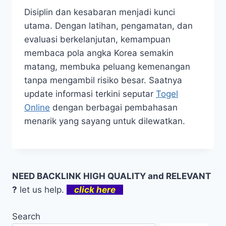
Disiplin dan kesabaran menjadi kunci
utama. Dengan latihan, pengamatan, dan
evaluasi berkelanjutan, kemampuan
membaca pola angka Korea semakin
matang, membuka peluang kemenangan
tanpa mengambil risiko besar. Saatnya
update informasi terkini seputar
Togel
Online
dengan berbagai pembahasan
menarik yang sayang untuk dilewatkan.
NEED BACKLINK HIGH QUALITY and RELEVANT
?
let us help.
click here
Search