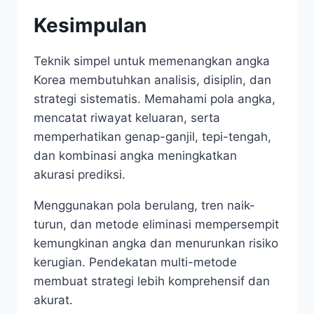
Kesimpulan
Teknik simpel untuk memenangkan angka
Korea membutuhkan analisis, disiplin, dan
strategi sistematis. Memahami pola angka,
mencatat riwayat keluaran, serta
memperhatikan genap-ganjil, tepi-tengah,
dan kombinasi angka meningkatkan
akurasi prediksi.
Menggunakan pola berulang, tren naik-
turun, dan metode eliminasi mempersempit
kemungkinan angka dan menurunkan risiko
kerugian. Pendekatan multi-metode
membuat strategi lebih komprehensif dan
akurat.