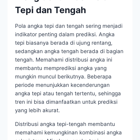
Tepi dan Tengah
Pola angka tepi dan tengah sering menjadi
indikator penting dalam prediksi. Angka
tepi biasanya berada di ujung rentang,
sedangkan angka tengah berada di bagian
tengah. Memahami distribusi angka ini
membantu memprediksi angka yang
mungkin muncul berikutnya. Beberapa
periode menunjukkan kecenderungan
angka tepi atau tengah tertentu, sehingga
tren ini bisa dimanfaatkan untuk prediksi
yang lebih akurat.
Distribusi angka tepi-tengah membantu
memahami kemungkinan kombinasi angka