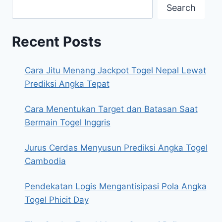
Search
Recent Posts
Cara Jitu Menang Jackpot Togel Nepal Lewat
Prediksi Angka Tepat
Cara Menentukan Target dan Batasan Saat
Bermain Togel Inggris
Jurus Cerdas Menyusun Prediksi Angka Togel
Cambodia
Pendekatan Logis Mengantisipasi Pola Angka
Togel Phicit Day