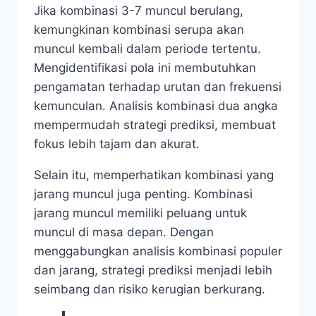
Jika kombinasi 3-7 muncul berulang,
kemungkinan kombinasi serupa akan
muncul kembali dalam periode tertentu.
Mengidentifikasi pola ini membutuhkan
pengamatan terhadap urutan dan frekuensi
kemunculan. Analisis kombinasi dua angka
mempermudah strategi prediksi, membuat
fokus lebih tajam dan akurat.
Selain itu, memperhatikan kombinasi yang
jarang muncul juga penting. Kombinasi
jarang muncul memiliki peluang untuk
muncul di masa depan. Dengan
menggabungkan analisis kombinasi populer
dan jarang, strategi prediksi menjadi lebih
seimbang dan risiko kerugian berkurang.