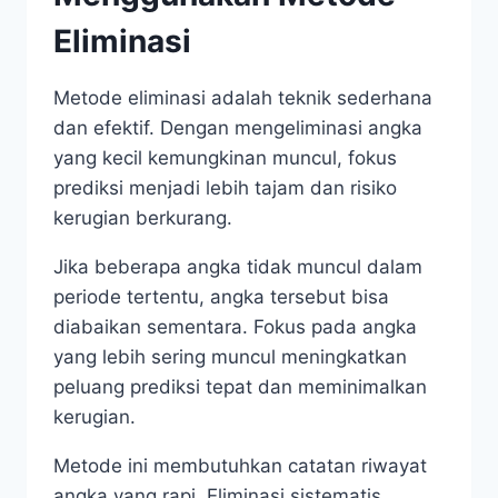
Eliminasi
Metode eliminasi adalah teknik sederhana
dan efektif. Dengan mengeliminasi angka
yang kecil kemungkinan muncul, fokus
prediksi menjadi lebih tajam dan risiko
kerugian berkurang.
Jika beberapa angka tidak muncul dalam
periode tertentu, angka tersebut bisa
diabaikan sementara. Fokus pada angka
yang lebih sering muncul meningkatkan
peluang prediksi tepat dan meminimalkan
kerugian.
Metode ini membutuhkan catatan riwayat
angka yang rapi. Eliminasi sistematis