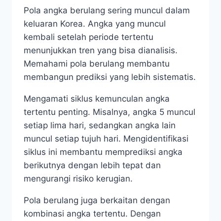
Pola angka berulang sering muncul dalam
keluaran Korea. Angka yang muncul
kembali setelah periode tertentu
menunjukkan tren yang bisa dianalisis.
Memahami pola berulang membantu
membangun prediksi yang lebih sistematis.
Mengamati siklus kemunculan angka
tertentu penting. Misalnya, angka 5 muncul
setiap lima hari, sedangkan angka lain
muncul setiap tujuh hari. Mengidentifikasi
siklus ini membantu memprediksi angka
berikutnya dengan lebih tepat dan
mengurangi risiko kerugian.
Pola berulang juga berkaitan dengan
kombinasi angka tertentu. Dengan