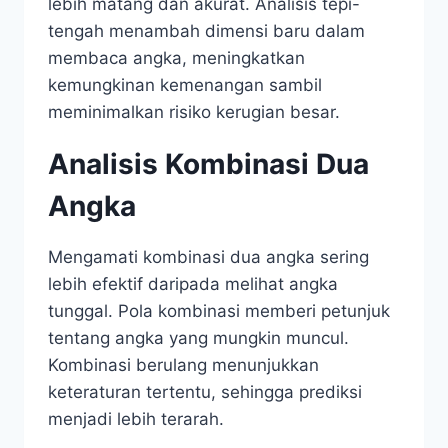
lebih matang dan akurat. Analisis tepi-
tengah menambah dimensi baru dalam
membaca angka, meningkatkan
kemungkinan kemenangan sambil
meminimalkan risiko kerugian besar.
Analisis Kombinasi Dua
Angka
Mengamati kombinasi dua angka sering
lebih efektif daripada melihat angka
tunggal. Pola kombinasi memberi petunjuk
tentang angka yang mungkin muncul.
Kombinasi berulang menunjukkan
keteraturan tertentu, sehingga prediksi
menjadi lebih terarah.