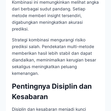
Kombinasi ini memungkinkan melihat angka
dari berbagai sudut pandang. Setiap
metode memberi insight tersendiri,
digabungkan meningkatkan akurasi
prediksi.
Strategi kombinasi mengurangi risiko
prediksi salah. Pendekatan multi-metode
memberikan hasil lebih stabil dan dapat
diandalkan, meminimalkan kerugian besar
sekaligus meningkatkan peluang
kemenangan.
Pentingnya Disiplin dan
Kesabaran
Disiplin dan kesabaran menjadi kunci