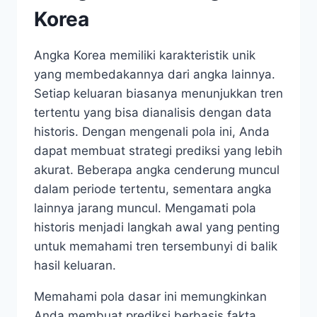
Korea
Angka Korea memiliki karakteristik unik
yang membedakannya dari angka lainnya.
Setiap keluaran biasanya menunjukkan tren
tertentu yang bisa dianalisis dengan data
historis. Dengan mengenali pola ini, Anda
dapat membuat strategi prediksi yang lebih
akurat. Beberapa angka cenderung muncul
dalam periode tertentu, sementara angka
lainnya jarang muncul. Mengamati pola
historis menjadi langkah awal yang penting
untuk memahami tren tersembunyi di balik
hasil keluaran.
Memahami pola dasar ini memungkinkan
Anda membuat prediksi berbasis fakta,