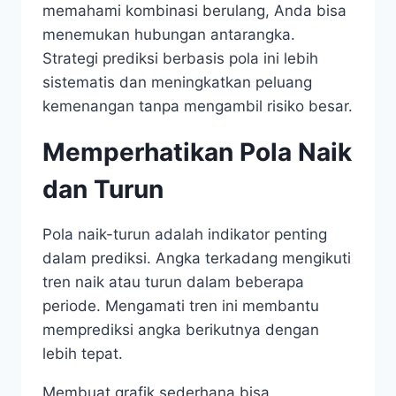
memahami kombinasi berulang, Anda bisa
menemukan hubungan antarangka.
Strategi prediksi berbasis pola ini lebih
sistematis dan meningkatkan peluang
kemenangan tanpa mengambil risiko besar.
Memperhatikan Pola Naik
dan Turun
Pola naik-turun adalah indikator penting
dalam prediksi. Angka terkadang mengikuti
tren naik atau turun dalam beberapa
periode. Mengamati tren ini membantu
memprediksi angka berikutnya dengan
lebih tepat.
Membuat grafik sederhana bisa