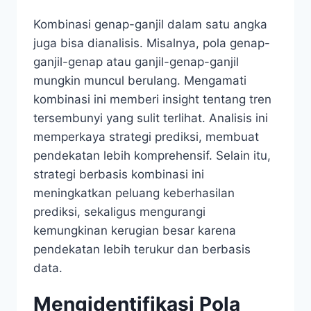
Kombinasi genap-ganjil dalam satu angka
juga bisa dianalisis. Misalnya, pola genap-
ganjil-genap atau ganjil-genap-ganjil
mungkin muncul berulang. Mengamati
kombinasi ini memberi insight tentang tren
tersembunyi yang sulit terlihat. Analisis ini
memperkaya strategi prediksi, membuat
pendekatan lebih komprehensif. Selain itu,
strategi berbasis kombinasi ini
meningkatkan peluang keberhasilan
prediksi, sekaligus mengurangi
kemungkinan kerugian besar karena
pendekatan lebih terukur dan berbasis
data.
Mengidentifikasi Pola