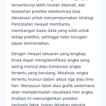
tersembunyi lebih mudah dikenali, dan
kesalahan prediksi sebelumnya bisa
dievaluasi untuk menyempurnakan strategi.
Pencatatan riwayat membantu
membangun basis data yang solid untuk
setiap prediksi, sehingga risiko kerugian
dapat diminimalkan.
Dengan riwayat keluaran yang lengkap,
Anda dapat mengidentifikasi angka yang
sering muncul atau kombinasi angka
tertentu yang berulang. Misalnya, angka
tertentu muncul dalam siklus tiga atau lima
hari. Menyusun tabel atau grafik sederhana
akan mempermudah visualisasi tren angka.
Analisis ini memungkinkan prediksi
berbasis fakta, bukan tebakan semata.