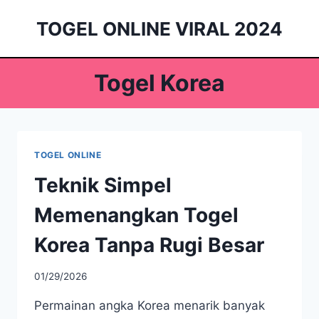
Skip
TOGEL ONLINE VIRAL 2024
to
content
Togel Korea
TOGEL ONLINE
Teknik Simpel
Memenangkan Togel
Korea Tanpa Rugi Besar
01/29/2026
Permainan angka Korea menarik banyak