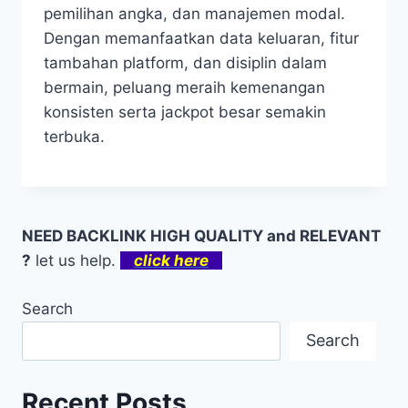
pemilihan angka, dan manajemen modal.
Dengan memanfaatkan data keluaran, fitur
tambahan platform, dan disiplin dalam
bermain, peluang meraih kemenangan
konsisten serta jackpot besar semakin
terbuka.
NEED BACKLINK HIGH QUALITY and RELEVANT
?
let us help.
click here
Search
Search
Recent Posts