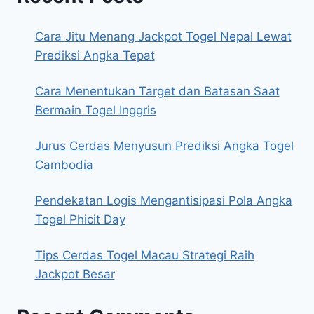
Cara Jitu Menang Jackpot Togel Nepal Lewat
Prediksi Angka Tepat
Cara Menentukan Target dan Batasan Saat
Bermain Togel Inggris
Jurus Cerdas Menyusun Prediksi Angka Togel
Cambodia
Pendekatan Logis Mengantisipasi Pola Angka
Togel Phicit Day
Tips Cerdas Togel Macau Strategi Raih
Jackpot Besar