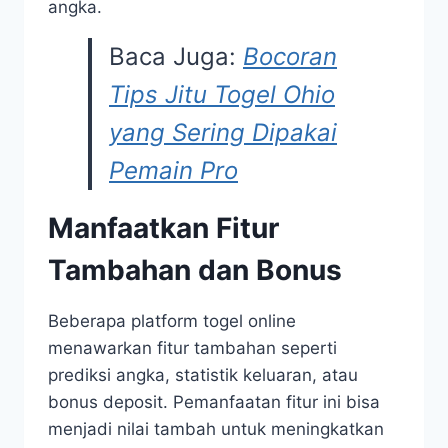
angka.
Baca Juga:
Bocoran
Tips Jitu Togel Ohio
yang Sering Dipakai
Pemain Pro
Manfaatkan Fitur
Tambahan dan Bonus
Beberapa platform togel online
menawarkan fitur tambahan seperti
prediksi angka, statistik keluaran, atau
bonus deposit. Pemanfaatan fitur ini bisa
menjadi nilai tambah untuk meningkatkan