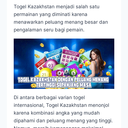
Togel Kazakhstan menjadi salah satu
permainan yang diminati karena
menawarkan peluang menang besar dan
pengalaman seru bagi pemain.
Di antara berbagai varian togel
internasional, Togel Kazakhstan menonjol
karena kombinasi angka yang mudah
dipahami dan peluang menang yang tinggi.