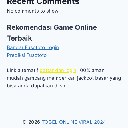
Recent Comments
No comments to show.
Rekomendasi Game Online
Terbaik
Bandar Fusototo Login
Prediksi Fusototo
Link alternatif
daftar dan login
100% aman
mudah gampang memberikan jackpot besar yang
bisa anda dapatkan di sini.
© 2026
TOGEL ONLINE VIRAL 2024