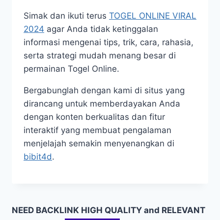
Simak dan ikuti terus
TOGEL ONLINE VIRAL
2024
agar Anda tidak ketinggalan
informasi mengenai tips, trik, cara, rahasia,
serta strategi mudah menang besar di
permainan Togel Online.
Bergabunglah dengan kami di situs yang
dirancang untuk memberdayakan Anda
dengan konten berkualitas dan fitur
interaktif yang membuat pengalaman
menjelajah semakin menyenangkan di
bibit4d
.
NEED BACKLINK HIGH QUALITY and RELEVANT