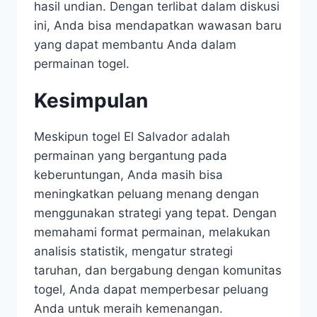
hasil undian. Dengan terlibat dalam diskusi
ini, Anda bisa mendapatkan wawasan baru
yang dapat membantu Anda dalam
permainan togel.
Kesimpulan
Meskipun togel El Salvador adalah
permainan yang bergantung pada
keberuntungan, Anda masih bisa
meningkatkan peluang menang dengan
menggunakan strategi yang tepat. Dengan
memahami format permainan, melakukan
analisis statistik, mengatur strategi
taruhan, dan bergabung dengan komunitas
togel, Anda dapat memperbesar peluang
Anda untuk meraih kemenangan.