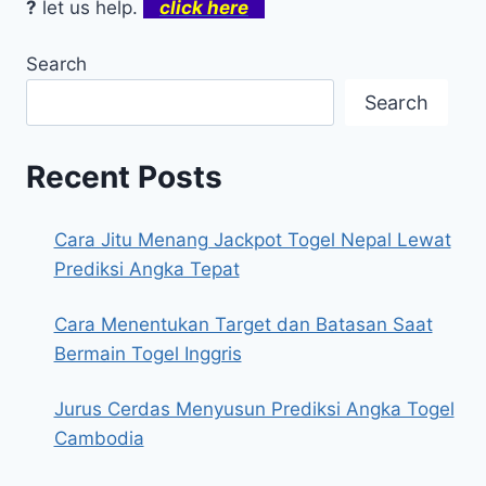
?
let us help.
click here
Search
Search
Recent Posts
Cara Jitu Menang Jackpot Togel Nepal Lewat
Prediksi Angka Tepat
Cara Menentukan Target dan Batasan Saat
Bermain Togel Inggris
Jurus Cerdas Menyusun Prediksi Angka Togel
Cambodia