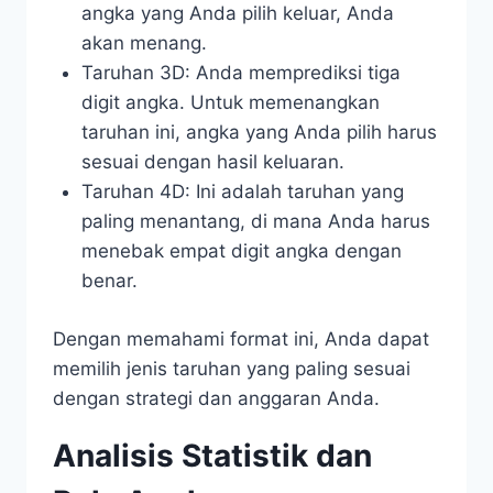
angka yang Anda pilih keluar, Anda
akan menang.
Taruhan 3D: Anda memprediksi tiga
digit angka. Untuk memenangkan
taruhan ini, angka yang Anda pilih harus
sesuai dengan hasil keluaran.
Taruhan 4D: Ini adalah taruhan yang
paling menantang, di mana Anda harus
menebak empat digit angka dengan
benar.
Dengan memahami format ini, Anda dapat
memilih jenis taruhan yang paling sesuai
dengan strategi dan anggaran Anda.
Analisis Statistik dan