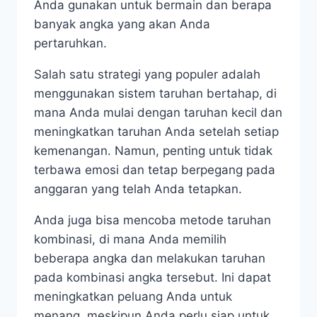
Anda gunakan untuk bermain dan berapa
banyak angka yang akan Anda
pertaruhkan.
Salah satu strategi yang populer adalah
menggunakan sistem taruhan bertahap, di
mana Anda mulai dengan taruhan kecil dan
meningkatkan taruhan Anda setelah setiap
kemenangan. Namun, penting untuk tidak
terbawa emosi dan tetap berpegang pada
anggaran yang telah Anda tetapkan.
Anda juga bisa mencoba metode taruhan
kombinasi, di mana Anda memilih
beberapa angka dan melakukan taruhan
pada kombinasi angka tersebut. Ini dapat
meningkatkan peluang Anda untuk
menang, meskipun Anda perlu siap untuk