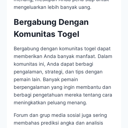
mengeluarkan lebih banyak uang.
Bergabung Dengan
Komunitas Togel
Bergabung dengan komunitas togel dapat
memberikan Anda banyak manfaat. Dalam
komunitas ini, Anda dapat berbagi
pengalaman, strategi, dan tips dengan
pemain lain. Banyak pemain
berpengalaman yang ingin membantu dan
berbagi pengetahuan mereka tentang cara
meningkatkan peluang menang.
Forum dan grup media sosial juga sering
membahas prediksi angka dan analisis