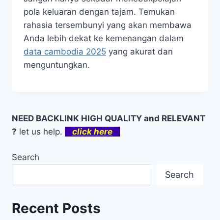
pola keluaran dengan tajam. Temukan
rahasia tersembunyi yang akan membawa
Anda lebih dekat ke kemenangan dalam
data cambodia 2025
yang akurat dan
menguntungkan.
NEED BACKLINK HIGH QUALITY and RELEVANT
?
let us help.
click here
Search
Search
Recent Posts