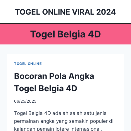
Skip
TOGEL ONLINE VIRAL 2024
to
content
Togel Belgia 4D
TOGEL ONLINE
Bocoran Pola Angka
Togel Belgia 4D
06/25/2025
Togel Belgia 4D adalah salah satu jenis
permainan angka yang semakin populer di
kalangan pemain lotere internasional.