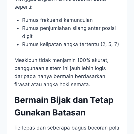
seperti:
Rumus frekuensi kemunculan
Rumus penjumlahan silang antar posisi
digit
Rumus kelipatan angka tertentu (2, 5, 7)
Meskipun tidak menjamin 100% akurat,
penggunaan sistem ini jauh lebih logis
daripada hanya bermain berdasarkan
firasat atau angka hoki semata.
Bermain Bijak dan Tetap
Gunakan Batasan
Terlepas dari seberapa bagus bocoran pola