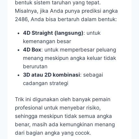
bentuk sistem taruhan yang tepat.
Misalnya, jika Anda punya prediksi angka
2486, Anda bisa bertaruh dalam bentuk:
4D Straight (langsung)
: untuk
kemenangan besar
4D Box
: untuk memperbesar peluang
menang meskipun angka keluar tidak
berurutan
3D atau 2D kombinasi
: sebagai
cadangan strategi
Trik ini digunakan oleh banyak pemain
profesional untuk menyebar risiko,
sehingga meskipun tidak semua angka
benar, masih ada kemungkinan menang
dari bagian angka yang cocok.