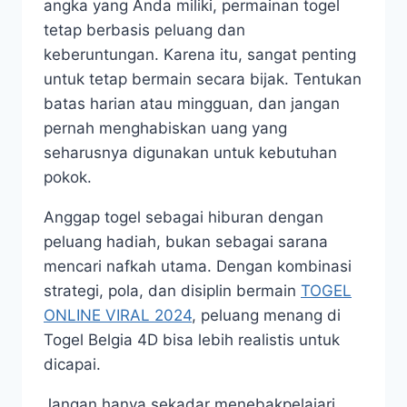
angka yang Anda miliki, permainan togel
tetap berbasis peluang dan
keberuntungan. Karena itu, sangat penting
untuk tetap bermain secara bijak. Tentukan
batas harian atau mingguan, dan jangan
pernah menghabiskan uang yang
seharusnya digunakan untuk kebutuhan
pokok.
Anggap togel sebagai hiburan dengan
peluang hadiah, bukan sebagai sarana
mencari nafkah utama. Dengan kombinasi
strategi, pola, dan disiplin bermain
TOGEL
ONLINE VIRAL 2024
, peluang menang di
Togel Belgia 4D bisa lebih realistis untuk
dicapai.
Jangan hanya sekadar menebakpelajari