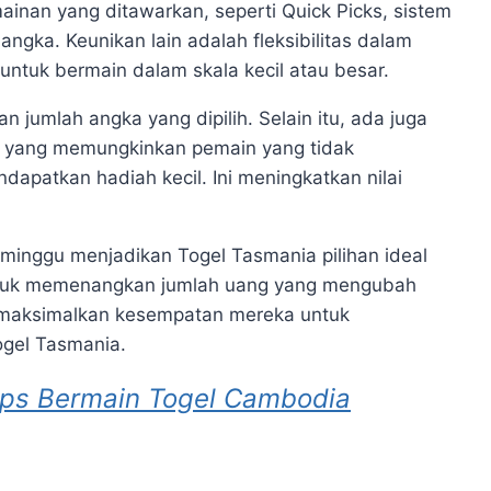
ainan yang ditawarkan, seperti Quick Picks, sistem
angka. Keunikan lain adalah fleksibilitas dalam
untuk bermain dalam skala kecil atau besar.
 jumlah angka yang dipilih. Selain itu, ada juga
, yang memungkinkan pemain yang tidak
patkan hadiah kecil. Ini meningkatkan nilai
minggu menjadikan Togel Tasmania pilihan ideal
ntuk memenangkan jumlah uang yang mengubah
memaksimalkan kesempatan mereka untuk
gel Tasmania.
Tips Bermain Togel Cambodia