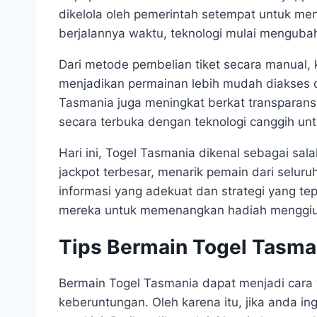
dikelola oleh pemerintah setempat untuk me
berjalannya waktu, teknologi mulai mengubah
Dari metode pembelian tiket secara manual,
menjadikan permainan lebih mudah diakses o
Tasmania juga meningkat berkat transparans
secara terbuka dengan teknologi canggih unt
Hari ini, Togel Tasmania dikenal sebagai sa
jackpot terbesar, menarik pemain dari selu
informasi yang adekuat dan strategi yang 
mereka untuk memenangkan hadiah menggiu
Tips Bermain Togel Tasma
Bermain Togel Tasmania dapat menjadi cara
keberuntungan. Oleh karena itu, jika anda 