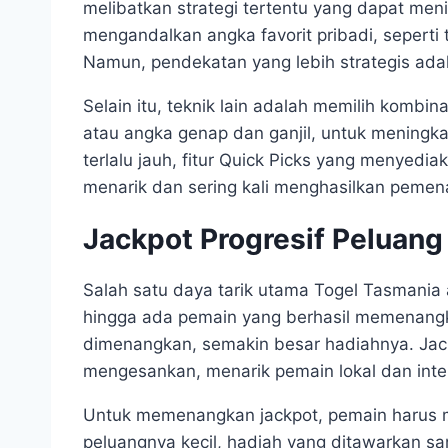
melibatkan strategi tertentu yang dapat me
mengandalkan angka favorit pribadi, seperti t
Namun, pendekatan yang lebih strategis adal
Selain itu, teknik lain adalah memilih kombi
atau angka genap dan ganjil, untuk meningkat
terlalu jauh, fitur Quick Picks yang menyedia
menarik dan sering kali menghasilkan pemen
Jackpot Progresif Peluang
Salah satu daya tarik utama Togel Tasmania 
hingga ada pemain yang berhasil memenangka
dimenangkan, semakin besar hadiahnya. Jackp
mengesankan, menarik pemain lokal dan inte
Untuk memenangkan jackpot, pemain harus 
peluangnya kecil, hadiah yang ditawarkan sa