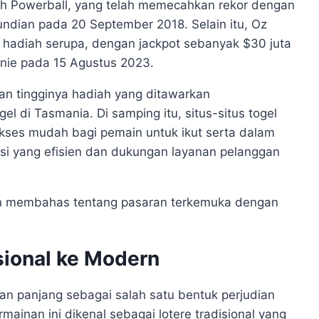
lah Powerball, yang telah memecahkan rekor dengan
undian pada 20 September 2018​. Selain itu, Oz
 hadiah serupa, dengan jackpot sebanyak $30 juta
rnie pada 15 Agustus 2023.
an tingginya hadiah yang ditawarkan
l di Tasmania. Di samping itu, situs-situs togel
kses mudah bagi pemain untuk ikut serta dalam
ksi yang efisien dan dukungan layanan pelanggan
 membahas tentang pasaran terkemuka dengan
sional ke Modern
an panjang sebagai salah satu bentuk perjudian
mainan ini dikenal sebagai lotere tradisional yang