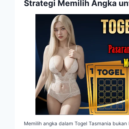
Strategi Memilih Angka un
Memilih angka dalam Togel Tasmania bukan h