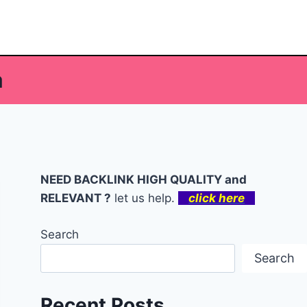
a
NEED BACKLINK HIGH QUALITY and
RELEVANT ?
let us help.
click here
Search
Search
Recent Posts