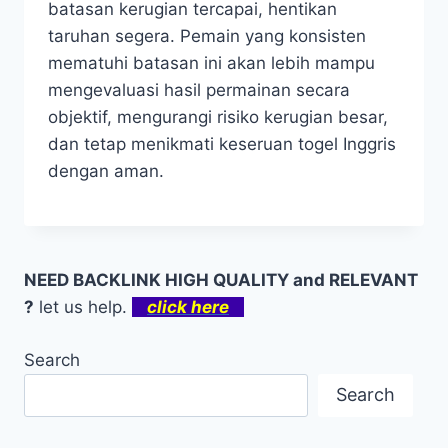
batasan kerugian tercapai, hentikan
taruhan segera. Pemain yang konsisten
mematuhi batasan ini akan lebih mampu
mengevaluasi hasil permainan secara
objektif, mengurangi risiko kerugian besar,
dan tetap menikmati keseruan togel Inggris
dengan aman.
NEED BACKLINK HIGH QUALITY and RELEVANT
?
let us help.
click here
Search
Search