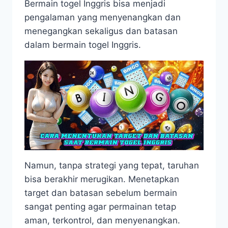
Bermain togel Inggris bisa menjadi
pengalaman yang menyenangkan dan
menegangkan sekaligus dan batasan
dalam bermain togel Inggris.
Namun, tanpa strategi yang tepat, taruhan
bisa berakhir merugikan. Menetapkan
target dan batasan sebelum bermain
sangat penting agar permainan tetap
aman, terkontrol, dan menyenangkan.