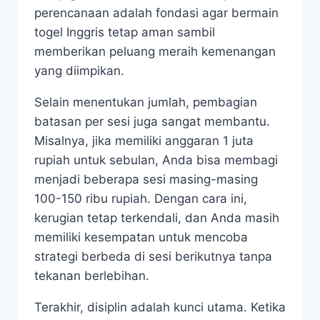
perencanaan adalah fondasi agar bermain
togel Inggris tetap aman sambil
memberikan peluang meraih kemenangan
yang diimpikan.
Selain menentukan jumlah, pembagian
batasan per sesi juga sangat membantu.
Misalnya, jika memiliki anggaran 1 juta
rupiah untuk sebulan, Anda bisa membagi
menjadi beberapa sesi masing-masing
100-150 ribu rupiah. Dengan cara ini,
kerugian tetap terkendali, dan Anda masih
memiliki kesempatan untuk mencoba
strategi berbeda di sesi berikutnya tanpa
tekanan berlebihan.
Terakhir, disiplin adalah kunci utama. Ketika