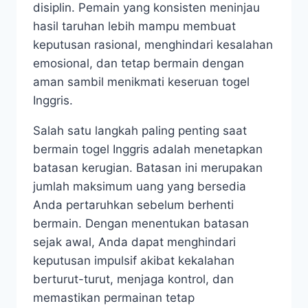
disiplin. Pemain yang konsisten meninjau
hasil taruhan lebih mampu membuat
keputusan rasional, menghindari kesalahan
emosional, dan tetap bermain dengan
aman sambil menikmati keseruan togel
Inggris.
Salah satu langkah paling penting saat
bermain togel Inggris adalah menetapkan
batasan kerugian. Batasan ini merupakan
jumlah maksimum uang yang bersedia
Anda pertaruhkan sebelum berhenti
bermain. Dengan menentukan batasan
sejak awal, Anda dapat menghindari
keputusan impulsif akibat kekalahan
berturut-turut, menjaga kontrol, dan
memastikan permainan tetap