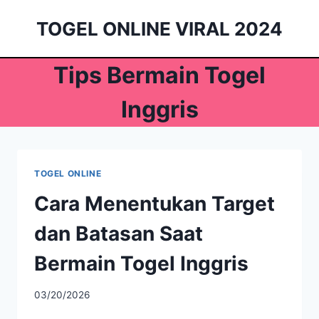
Skip
TOGEL ONLINE VIRAL 2024
to
content
Tips Bermain Togel
Inggris
TOGEL ONLINE
Cara Menentukan Target
dan Batasan Saat
Bermain Togel Inggris
03/20/2026