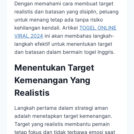
Dengan memahami cara membuat target
realistis dan batasan yang disiplin, peluang
untuk menang tetap ada tanpa risiko
kehilangan kendali. Artikel
TOGEL ONLINE
VIRAL 2024
ini akan membahas langkah-
langkah efektif untuk menentukan target
dan batasan dalam bermain togel Inggris.
Menentukan Target
Kemenangan Yang
Realistis
Langkah pertama dalam strategi aman
adalah menetapkan target kemenangan.
Target yang realistis membantu pemain
tetap fokus dan tidak terbawa emosi saat