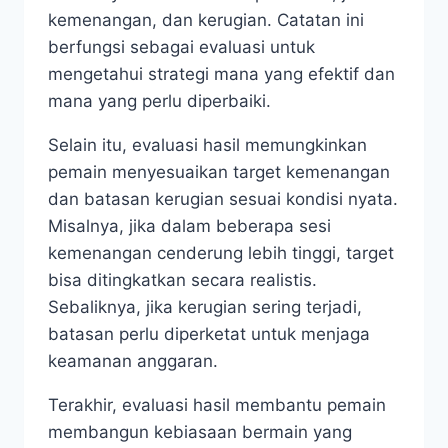
kemenangan, dan kerugian. Catatan ini
berfungsi sebagai evaluasi untuk
mengetahui strategi mana yang efektif dan
mana yang perlu diperbaiki.
Selain itu, evaluasi hasil memungkinkan
pemain menyesuaikan target kemenangan
dan batasan kerugian sesuai kondisi nyata.
Misalnya, jika dalam beberapa sesi
kemenangan cenderung lebih tinggi, target
bisa ditingkatkan secara realistis.
Sebaliknya, jika kerugian sering terjadi,
batasan perlu diperketat untuk menjaga
keamanan anggaran.
Terakhir, evaluasi hasil membantu pemain
membangun kebiasaan bermain yang