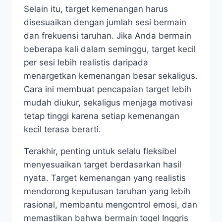
Selain itu, target kemenangan harus
disesuaikan dengan jumlah sesi bermain
dan frekuensi taruhan. Jika Anda bermain
beberapa kali dalam seminggu, target kecil
per sesi lebih realistis daripada
menargetkan kemenangan besar sekaligus.
Cara ini membuat pencapaian target lebih
mudah diukur, sekaligus menjaga motivasi
tetap tinggi karena setiap kemenangan
kecil terasa berarti.
Terakhir, penting untuk selalu fleksibel
menyesuaikan target berdasarkan hasil
nyata. Target kemenangan yang realistis
mendorong keputusan taruhan yang lebih
rasional, membantu mengontrol emosi, dan
memastikan bahwa bermain togel Inggris