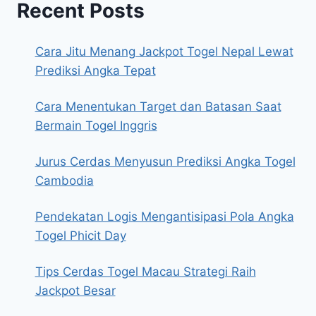
Recent Posts
Cara Jitu Menang Jackpot Togel Nepal Lewat
Prediksi Angka Tepat
Cara Menentukan Target dan Batasan Saat
Bermain Togel Inggris
Jurus Cerdas Menyusun Prediksi Angka Togel
Cambodia
Pendekatan Logis Mengantisipasi Pola Angka
Togel Phicit Day
Tips Cerdas Togel Macau Strategi Raih
Jackpot Besar