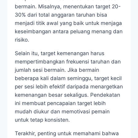
bermain. Misalnya, menentukan target 20-
30% dari total anggaran taruhan bisa
menjadi titik awal yang baik untuk menjaga
keseimbangan antara peluang menang dan
risiko.
Selain itu, target kemenangan harus
mempertimbangkan frekuensi taruhan dan
jumlah sesi bermain. Jika bermain
beberapa kali dalam seminggu, target kecil
per sesi lebih efektif daripada menargetkan
kemenangan besar sekaligus. Pendekatan
ini membuat pencapaian target lebih
mudah diukur dan memotivasi pemain
untuk tetap konsisten.
Terakhir, penting untuk memahami bahwa