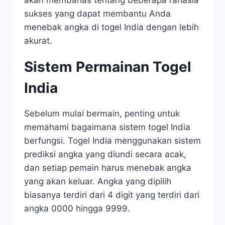
akan membahas tentang beberapa rahasia
sukses yang dapat membantu Anda
menebak angka di togel India dengan lebih
akurat.
Sistem Permainan Togel
India
Sebelum mulai bermain, penting untuk
memahami bagaimana sistem togel India
berfungsi. Togel India menggunakan sistem
prediksi angka yang diundi secara acak,
dan setiap pemain harus menebak angka
yang akan keluar. Angka yang dipilih
biasanya terdiri dari 4 digit yang terdiri dari
angka 0000 hingga 9999.