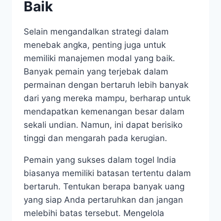
Baik
Selain mengandalkan strategi dalam
menebak angka, penting juga untuk
memiliki manajemen modal yang baik.
Banyak pemain yang terjebak dalam
permainan dengan bertaruh lebih banyak
dari yang mereka mampu, berharap untuk
mendapatkan kemenangan besar dalam
sekali undian. Namun, ini dapat berisiko
tinggi dan mengarah pada kerugian.
Pemain yang sukses dalam togel India
biasanya memiliki batasan tertentu dalam
bertaruh. Tentukan berapa banyak uang
yang siap Anda pertaruhkan dan jangan
melebihi batas tersebut. Mengelola