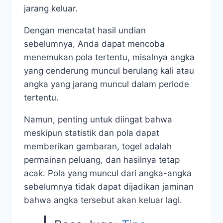
jarang keluar.
Dengan mencatat hasil undian
sebelumnya, Anda dapat mencoba
menemukan pola tertentu, misalnya angka
yang cenderung muncul berulang kali atau
angka yang jarang muncul dalam periode
tertentu.
Namun, penting untuk diingat bahwa
meskipun statistik dan pola dapat
memberikan gambaran, togel adalah
permainan peluang, dan hasilnya tetap
acak. Pola yang muncul dari angka-angka
sebelumnya tidak dapat dijadikan jaminan
bahwa angka tersebut akan keluar lagi.