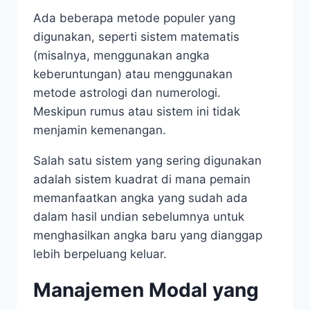
Ada beberapa metode populer yang
digunakan, seperti sistem matematis
(misalnya, menggunakan angka
keberuntungan) atau menggunakan
metode astrologi dan numerologi.
Meskipun rumus atau sistem ini tidak
menjamin kemenangan.
Salah satu sistem yang sering digunakan
adalah sistem kuadrat di mana pemain
memanfaatkan angka yang sudah ada
dalam hasil undian sebelumnya untuk
menghasilkan angka baru yang dianggap
lebih berpeluang keluar.
Manajemen Modal yang