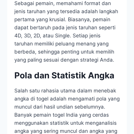
Sebagai pemain, memahami format dan
jenis taruhan yang tersedia adalah langkah
pertama yang krusial. Biasanya, pemain
dapat bertaruh pada jenis taruhan seperti
4D, 3D, 2D, atau Single. Setiap jenis
taruhan memiliki peluang menang yang
berbeda, sehingga penting untuk memilih
yang paling sesuai dengan strategi Anda.
Pola dan Statistik Angka
Salah satu rahasia utama dalam menebak
angka di togel adalah mengamati pola yang
muncul dari hasil undian sebelumnya.
Banyak pemain togel India yang cerdas
menggunakan statistik untuk menganalisis
angka yang sering muncul dan angka yang