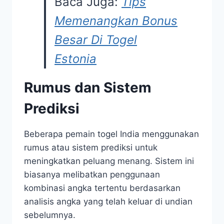
Baca Juga:
Tips
Memenangkan Bonus
Besar Di Togel
Estonia
Rumus dan Sistem
Prediksi
Beberapa pemain togel India menggunakan
rumus atau sistem prediksi untuk
meningkatkan peluang menang. Sistem ini
biasanya melibatkan penggunaan
kombinasi angka tertentu berdasarkan
analisis angka yang telah keluar di undian
sebelumnya.