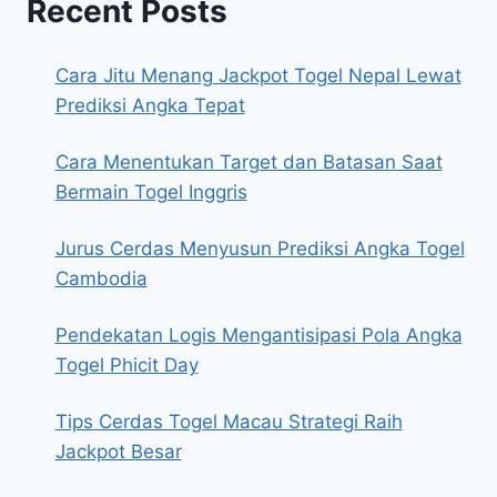
Recent Posts
Cara Jitu Menang Jackpot Togel Nepal Lewat
Prediksi Angka Tepat
Cara Menentukan Target dan Batasan Saat
Bermain Togel Inggris
Jurus Cerdas Menyusun Prediksi Angka Togel
Cambodia
Pendekatan Logis Mengantisipasi Pola Angka
Togel Phicit Day
Tips Cerdas Togel Macau Strategi Raih
Jackpot Besar