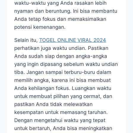
waktu-waktu yang Anda rasakan lebih
nyaman dan beruntung. Ini bisa membantu
Anda tetap fokus dan memaksimalkan
potensi kemenangan.
Selain itu,
TOGEL ONLINE VIRAL 2024
perhatikan juga waktu undian. Pastikan
Anda sudah siap dengan angka-angka
yang ingin dipasang sebelum waktu undian
tiba. Jangan sampai terburu-buru dalam
memilih angka, karena ini bisa membuat
Anda kehilangan fokus. Luangkan waktu
untuk membuat pilihan yang cermat, dan
pastikan Anda tidak melewatkan
kesempatan untuk memasang taruhan.
Dengan mengetahui waktu yang tepat
untuk bertaruh, Anda bisa meningkatkan