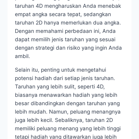
taruhan 4D mengharuskan Anda menebak
empat angka secara tepat, sedangkan
taruhan 2D hanya memerlukan dua angka.
Dengan memahami perbedaan ini, Anda
dapat memilih jenis taruhan yang sesuai
dengan strategi dan risiko yang ingin Anda
ambil.
Selain itu, penting untuk mengetahui
potensi hadiah dari setiap jenis taruhan.
Taruhan yang lebih sulit, seperti 4D,
biasanya menawarkan hadiah yang lebih
besar dibandingkan dengan taruhan yang
lebih mudah. Namun, peluang menangnya
juga lebih kecil. Sebaliknya, taruhan 2D
memiliki peluang menang yang lebih tinggi
tetapi hadiah yang ditawarkan juga lebih