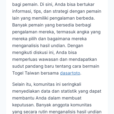
bagi pemain. Di sini, Anda bisa bertukar
informasi, tips, dan strategi dengan pemain
lain yang memiliki pengalaman berbeda.
Banyak pemain yang bersedia berbagi
pengalaman mereka, termasuk angka yang
mereka pilih dan bagaimana mereka
menganalisis hasil undian. Dengan
mengikuti diskusi ini, Anda bisa
memperluas wawasan dan mendapatkan
sudut pandang baru tentang cara bermain
Togel Taiwan bersama
dasartoto
.
Selain itu, komunitas ini seringkali
menyediakan data dan statistik yang dapat
membantu Anda dalam membuat
keputusan. Banyak anggota komunitas
yang secara rutin menganalisis hasil undian