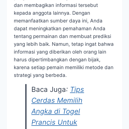
dan membagikan informasi tersebut
kepada anggota lainnya. Dengan
memanfaatkan sumber daya ini, Anda
dapat meningkatkan pemahaman Anda
tentang permainan dan membuat prediksi
yang lebih baik. Namun, tetap ingat bahwa
informasi yang diberikan oleh orang lain
harus dipertimbangkan dengan bijak,
karena setiap pemain memiliki metode dan
strategi yang berbeda.
Baca Juga
:
Tips
Cerdas Memilih
Angka di Togel
Prancis Untuk