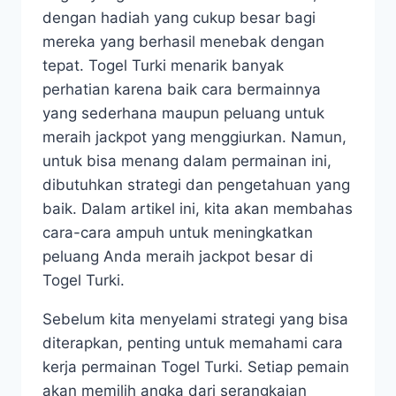
dengan hadiah yang cukup besar bagi
mereka yang berhasil menebak dengan
tepat. Togel Turki menarik banyak
perhatian karena baik cara bermainnya
yang sederhana maupun peluang untuk
meraih jackpot yang menggiurkan. Namun,
untuk bisa menang dalam permainan ini,
dibutuhkan strategi dan pengetahuan yang
baik. Dalam artikel ini, kita akan membahas
cara-cara ampuh untuk meningkatkan
peluang Anda meraih jackpot besar di
Togel Turki.
Sebelum kita menyelami strategi yang bisa
diterapkan, penting untuk memahami cara
kerja permainan Togel Turki. Setiap pemain
akan memilih angka dari serangkaian