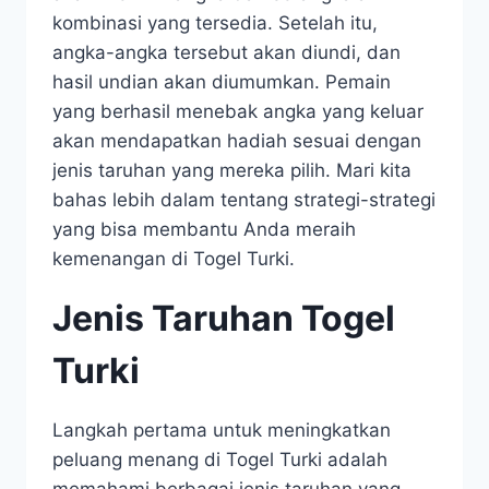
kombinasi yang tersedia. Setelah itu,
angka-angka tersebut akan diundi, dan
hasil undian akan diumumkan. Pemain
yang berhasil menebak angka yang keluar
akan mendapatkan hadiah sesuai dengan
jenis taruhan yang mereka pilih. Mari kita
bahas lebih dalam tentang strategi-strategi
yang bisa membantu Anda meraih
kemenangan di Togel Turki.
Jenis Taruhan Togel
Turki
Langkah pertama untuk meningkatkan
peluang menang di Togel Turki adalah
memahami berbagai jenis taruhan yang