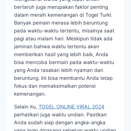
bertaruh juga merupakan faktor penting
dalam meraih kemenangan di Togel Turki.
Banyak pemain merasa lebih beruntung
pada waktu-waktu tertentu, misalnya saat
pagi atau malam hari. Meskipun tidak ada
jaminan bahwa waktu tertentu akan
memberikan hasil yang lebih baik, Anda
bisa mencoba bermain pada waktu-waktu
yang Anda rasakan lebih nyaman dan
beruntung. Ini bisa membantu Anda tetap
fokus dan memaksimalkan potensi
kemenangan.
Selain itu,
TOGEL ONLINE VIRAL 2024
perhatikan juga waktu undian. Pastikan
Anda sudah siap dengan angka-angka
yang ingin dipasang sebelum waktu undian