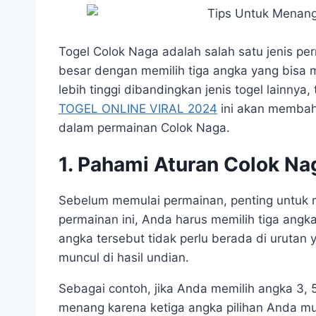
Togel Colok Naga adalah salah satu jenis 
besar dengan memilih tiga angka yang bisa m
lebih tinggi dibandingkan jenis togel lainnya
TOGEL ONLINE VIRAL 2024
ini akan membaha
dalam permainan Colok Naga.
1.
Pahami Aturan Colok Na
Sebelum memulai permainan, penting untuk
permainan ini, Anda harus memilih tiga angka
angka tersebut tidak perlu berada di urutan 
muncul di hasil undian.
Sebagai contoh, jika Anda memilih angka 3, 
menang karena ketiga angka pilihan Anda munc