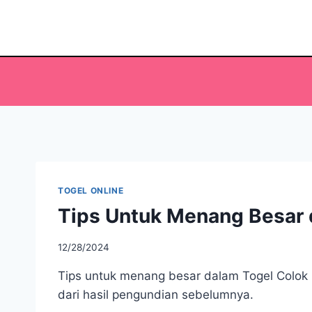
Skip
to
content
TOGEL ONLINE
Tips Untuk Menang Besar 
12/28/2024
Tips untuk menang besar dalam Togel Colok Na
dari hasil pengundian sebelumnya.