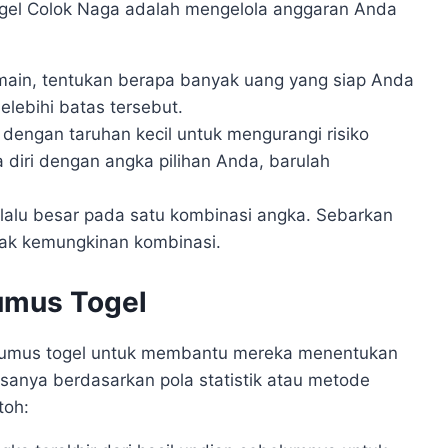
ogel Colok Naga adalah mengelola anggaran Anda
ain, tentukan berapa banyak uang yang siap Anda
elebihi batas tersebut.
 dengan taruhan kecil untuk mengurangi risiko
 diri dengan angka pilihan Anda, barulah
lalu besar pada satu kombinasi angka. Sebarkan
ak kemungkinan kombinasi.
umus Togel
rumus togel untuk membantu mereka menentukan
asanya berdasarkan pola statistik atau metode
toh: