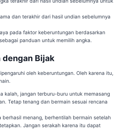
a terakhir dari hasil undian sebelumnya untuk
ama dan terakhir dari hasil undian sebelumnya
aya pada faktor keberuntungan berdasarkan
 sebagai panduan untuk memilih angka.
 dengan Bijak
ipengaruhi oleh keberuntungan. Oleh karena itu,
main.
a kalah, jangan terburu-buru untuk memasang
ian. Tetap tenang dan bermain sesuai rencana
 berhasil menang, berhentilah bermain setelah
etapkan. Jangan serakah karena itu dapat