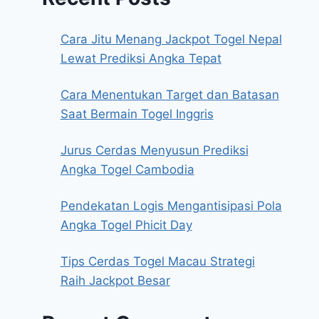
Cara Jitu Menang Jackpot Togel Nepal
Lewat Prediksi Angka Tepat
Cara Menentukan Target dan Batasan
Saat Bermain Togel Inggris
Jurus Cerdas Menyusun Prediksi
Angka Togel Cambodia
Pendekatan Logis Mengantisipasi Pola
Angka Togel Phicit Day
Tips Cerdas Togel Macau Strategi
Raih Jackpot Besar