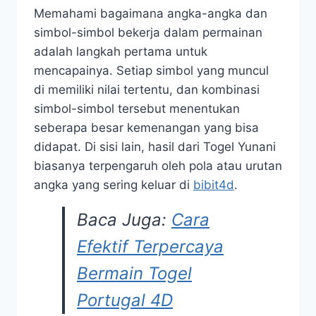
Memahami bagaimana angka-angka dan
simbol-simbol bekerja dalam permainan
adalah langkah pertama untuk
mencapainya. Setiap simbol yang muncul
di memiliki nilai tertentu, dan kombinasi
simbol-simbol tersebut menentukan
seberapa besar kemenangan yang bisa
didapat. Di sisi lain, hasil dari Togel Yunani
biasanya terpengaruh oleh pola atau urutan
angka yang sering keluar di
bibit4d
.
Baca Juga:
Cara
Efektif Terpercaya
Bermain Togel
Portugal 4D