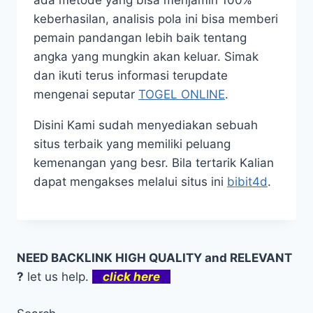
ada metode yang bisa menjamin 100%
keberhasilan, analisis pola ini bisa memberi
pemain pandangan lebih baik tentang
angka yang mungkin akan keluar. Simak
dan ikuti terus informasi terupdate
mengenai seputar
TOGEL ONLINE
.
Disini Kami sudah menyediakan sebuah
situs terbaik yang memiliki peluang
kemenangan yang besr. Bila tertarik Kalian
dapat mengakses melalui situs ini
bibit4d
.
NEED BACKLINK HIGH QUALITY and RELEVANT
?
let us help.
click here