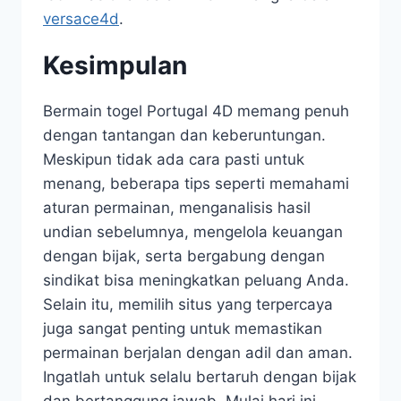
versace4d
.
Kesimpulan
Bermain togel Portugal 4D memang penuh
dengan tantangan dan keberuntungan.
Meskipun tidak ada cara pasti untuk
menang, beberapa tips seperti memahami
aturan permainan, menganalisis hasil
undian sebelumnya, mengelola keuangan
dengan bijak, serta bergabung dengan
sindikat bisa meningkatkan peluang Anda.
Selain itu, memilih situs yang terpercaya
juga sangat penting untuk memastikan
permainan berjalan dengan adil dan aman.
Ingatlah untuk selalu bertaruh dengan bijak