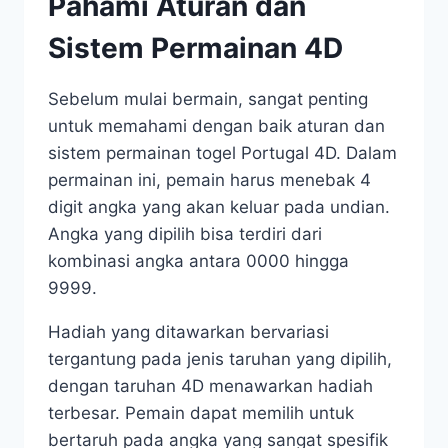
Pahami Aturan dan
Sistem Permainan 4D
Sebelum mulai bermain, sangat penting
untuk memahami dengan baik aturan dan
sistem permainan togel Portugal 4D. Dalam
permainan ini, pemain harus menebak 4
digit angka yang akan keluar pada undian.
Angka yang dipilih bisa terdiri dari
kombinasi angka antara 0000 hingga
9999.
Hadiah yang ditawarkan bervariasi
tergantung pada jenis taruhan yang dipilih,
dengan taruhan 4D menawarkan hadiah
terbesar. Pemain dapat memilih untuk
bertaruh pada angka yang sangat spesifik