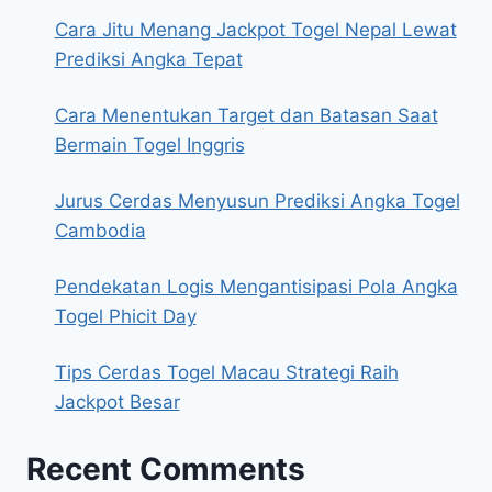
Cara Jitu Menang Jackpot Togel Nepal Lewat
Prediksi Angka Tepat
Cara Menentukan Target dan Batasan Saat
Bermain Togel Inggris
Jurus Cerdas Menyusun Prediksi Angka Togel
Cambodia
Pendekatan Logis Mengantisipasi Pola Angka
Togel Phicit Day
Tips Cerdas Togel Macau Strategi Raih
Jackpot Besar
Recent Comments