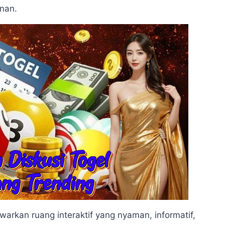
inan.
arkan ruang interaktif yang nyaman, informatif,