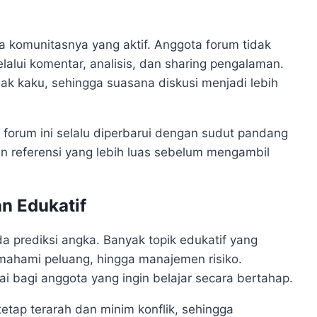
da komunitasnya yang aktif. Anggota forum tidak
lalui komentar, analisis, dan sharing pengalaman.
dak kaku, sehingga suasana diskusi menjadi lebih
forum ini selalu diperbarui dengan sudut pandang
 referensi yang lebih luas sebelum mengambil
n Edukatif
 prediksi angka. Banyak topik edukatif yang
emahami peluang, hingga manajemen risiko.
ai bagi anggota yang ingin belajar secara bertahap.
etap terarah dan minim konflik, sehingga