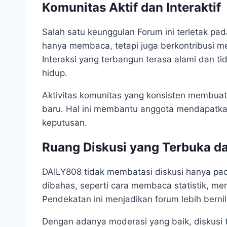
Komunitas Aktif dan Interaktif
Salah satu keunggulan Forum ini terletak pa
hanya membaca, tetapi juga berkontribusi me
Interaksi yang terbangun terasa alami dan ti
hidup.
Aktivitas komunitas yang konsisten membuat 
baru. Hal ini membantu anggota mendapatkan
keputusan.
Ruang Diskusi yang Terbuka da
DAILY808 tidak membatasi diskusi hanya pada
dibahas, seperti cara membaca statistik, m
Pendekatan ini menjadikan forum lebih bernil
Dengan adanya moderasi yang baik, diskusi t