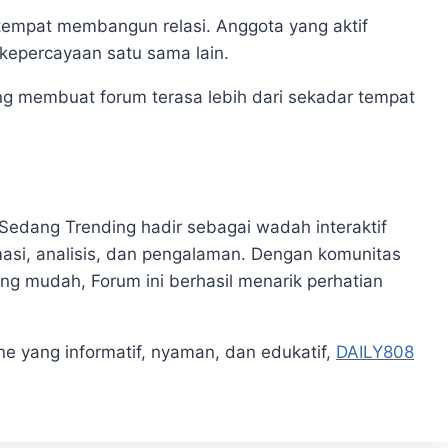
tempat membangun relasi. Anggota yang aktif
kepercayaan satu sama lain.
ng membuat forum terasa lebih dari sekadar tempat
Sedang Trending hadir sebagai wadah interaktif
rmasi, analisis, dan pengalaman. Dengan komunitas
yang mudah, Forum ini berhasil menarik perhatian
ne yang informatif, nyaman, dan edukatif,
DAILY808