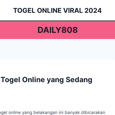
TOGEL ONLINE VIRAL 2024
DAILY808
 Togel Online yang Sedang
ogel online yang belakangan ini banyak dibicarakan