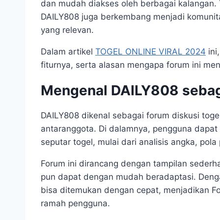
dan mudah diakses oleh berbagai kalangan. 
DAILY808 juga berkembang menjadi komunitas
yang relevan.
Dalam artikel
TOGEL ONLINE VIRAL 2024
ini
fiturnya, serta alasan mengapa forum ini men
Mengenal DAILY808 sebaga
DAILY808 dikenal sebagai forum diskusi toge
antaranggota. Di dalamnya, pengguna dapat 
seputar togel, mulai dari analisis angka, pol
Forum ini dirancang dengan tampilan sederh
pun dapat dengan mudah beradaptasi. Dengan 
bisa ditemukan dengan cepat, menjadikan For
ramah pengguna.