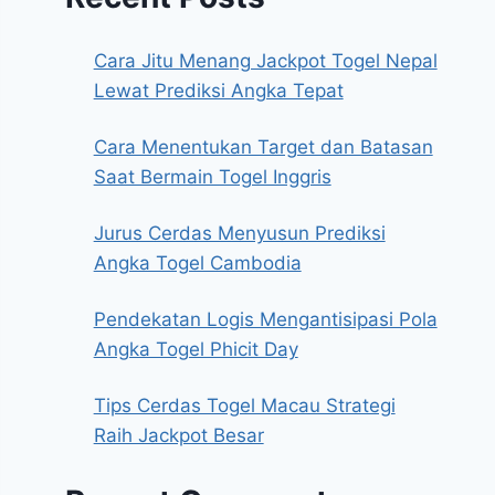
Cara Jitu Menang Jackpot Togel Nepal
Lewat Prediksi Angka Tepat
Cara Menentukan Target dan Batasan
Saat Bermain Togel Inggris
Jurus Cerdas Menyusun Prediksi
Angka Togel Cambodia
Pendekatan Logis Mengantisipasi Pola
Angka Togel Phicit Day
Tips Cerdas Togel Macau Strategi
Raih Jackpot Besar