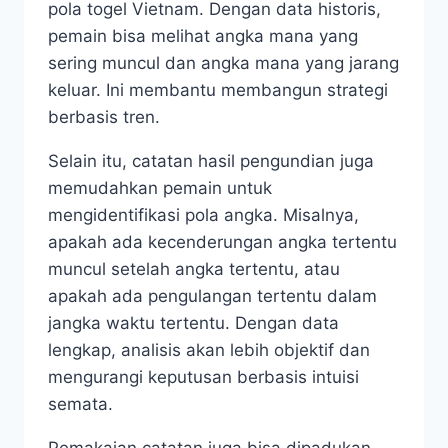
pola togel Vietnam. Dengan data historis,
pemain bisa melihat angka mana yang
sering muncul dan angka mana yang jarang
keluar. Ini membantu membangun strategi
berbasis tren.
Selain itu, catatan hasil pengundian juga
memudahkan pemain untuk
mengidentifikasi pola angka. Misalnya,
apakah ada kecenderungan angka tertentu
muncul setelah angka tertentu, atau
apakah ada pengulangan tertentu dalam
jangka waktu tertentu. Dengan data
lengkap, analisis akan lebih objektif dan
mengurangi keputusan berbasis intuisi
semata.