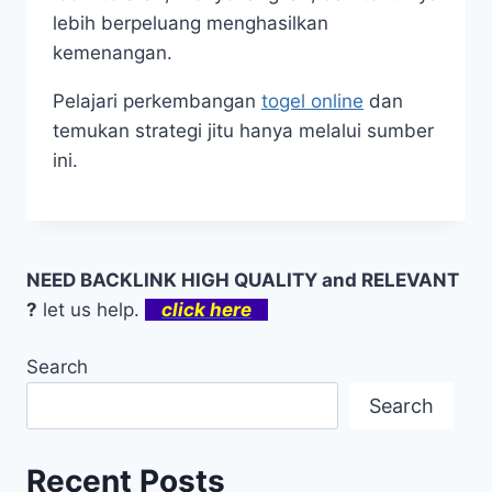
lebih berpeluang menghasilkan
kemenangan.
Pelajari perkembangan
togel online
dan
temukan strategi jitu hanya melalui sumber
ini.
NEED BACKLINK HIGH QUALITY and RELEVANT
?
let us help.
click here
Search
Search
Recent Posts