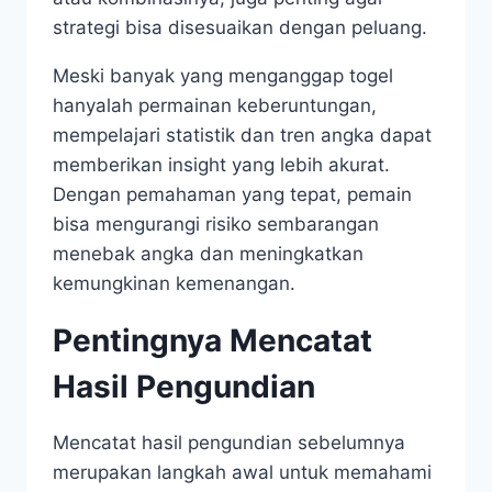
strategi bisa disesuaikan dengan peluang.
Meski banyak yang menganggap togel
hanyalah permainan keberuntungan,
mempelajari statistik dan tren angka dapat
memberikan insight yang lebih akurat.
Dengan pemahaman yang tepat, pemain
bisa mengurangi risiko sembarangan
menebak angka dan meningkatkan
kemungkinan kemenangan.
Pentingnya Mencatat
Hasil Pengundian
Mencatat hasil pengundian sebelumnya
merupakan langkah awal untuk memahami