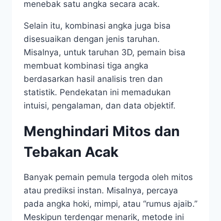
menebak satu angka secara acak.
Selain itu, kombinasi angka juga bisa
disesuaikan dengan jenis taruhan.
Misalnya, untuk taruhan 3D, pemain bisa
membuat kombinasi tiga angka
berdasarkan hasil analisis tren dan
statistik. Pendekatan ini memadukan
intuisi, pengalaman, dan data objektif.
Menghindari Mitos dan
Tebakan Acak
Banyak pemain pemula tergoda oleh mitos
atau prediksi instan. Misalnya, percaya
pada angka hoki, mimpi, atau “rumus ajaib.”
Meskipun terdengar menarik, metode ini