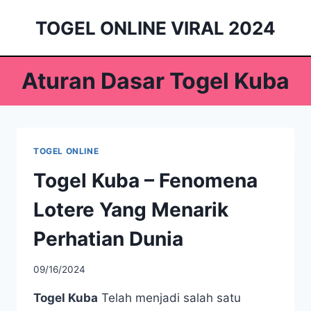
Skip
TOGEL ONLINE VIRAL 2024
to
content
Aturan Dasar Togel Kuba
TOGEL ONLINE
Togel Kuba – Fenomena
Lotere Yang Menarik
Perhatian Dunia
09/16/2024
Togel Kuba
Telah menjadi salah satu