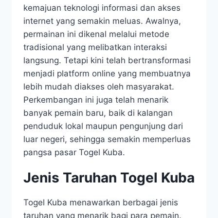
kemajuan teknologi informasi dan akses
internet yang semakin meluas. Awalnya,
permainan ini dikenal melalui metode
tradisional yang melibatkan interaksi
langsung. Tetapi kini telah bertransformasi
menjadi platform online yang membuatnya
lebih mudah diakses oleh masyarakat.
Perkembangan ini juga telah menarik
banyak pemain baru, baik di kalangan
penduduk lokal maupun pengunjung dari
luar negeri, sehingga semakin memperluas
pangsa pasar Togel Kuba.
Jenis Taruhan Togel Kuba
Togel Kuba menawarkan berbagai jenis
taruhan yang menarik bagi para pemain.