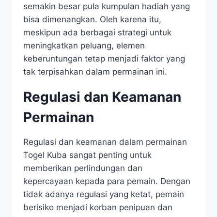
semakin besar pula kumpulan hadiah yang
bisa dimenangkan. Oleh karena itu,
meskipun ada berbagai strategi untuk
meningkatkan peluang, elemen
keberuntungan tetap menjadi faktor yang
tak terpisahkan dalam permainan ini.
Regulasi dan Keamanan
Permainan
Regulasi dan keamanan dalam permainan
Togel Kuba sangat penting untuk
memberikan perlindungan dan
kepercayaan kepada para pemain. Dengan
tidak adanya regulasi yang ketat, pemain
berisiko menjadi korban penipuan dan