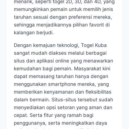
menarik, seperti togel 2D, 3D, dan 4D, yang
memungkinkan pemain untuk memilih jenis
taruhan sesuai dengan preferensi mereka,
sehingga menjadikannya pilihan favorit di
kalangan berjudi.
Dengan kemajuan teknologi, Togel Kuba
sangat mudah diakses melalui berbagai
situs dan aplikasi online yang menawarkan
kemudahan bagi pemain. Masyarakat kini
dapat memasang taruhan hanya dengan
menggunakan smartphone mereka, yang
memberikan kenyamanan dan fleksibilitas
dalam bermain. Situs-situs tersebut sudah
menyediakan opsi setoran yang aman dan
cepat. Serta fitur yang ramah bagi
penggunanya, serta meningkatkan daya