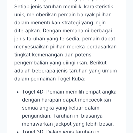
Setiap jenis taruhan memiliki karakteristik
unik, memberikan pemain banyak pilihan
dalam menentukan strategi yang ingin
diterapkan. Dengan memahami berbagai
jenis taruhan yang tersedia, pemain dapat
menyesuaikan pilihan mereka berdasarkan
tingkat kemenangan dan potensi
pengembalian yang diinginkan. Berikut
adalah beberapa jenis taruhan yang umum
dalam permainan Togel Kuba:
Togel 4D: Pemain memilih empat angka
dengan harapan dapat mencocokkan
semua angka yang keluar dalam
pengundian. Taruhan ini biasanya
menawarkan jackpot yang lebih besar.
Togel 3D: Dalam jenis taruhan ini,