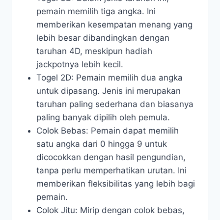
pemain memilih tiga angka. Ini
memberikan kesempatan menang yang
lebih besar dibandingkan dengan
taruhan 4D, meskipun hadiah
jackpotnya lebih kecil.
Togel 2D: Pemain memilih dua angka
untuk dipasang. Jenis ini merupakan
taruhan paling sederhana dan biasanya
paling banyak dipilih oleh pemula.
Colok Bebas: Pemain dapat memilih
satu angka dari 0 hingga 9 untuk
dicocokkan dengan hasil pengundian,
tanpa perlu memperhatikan urutan. Ini
memberikan fleksibilitas yang lebih bagi
pemain.
Colok Jitu: Mirip dengan colok bebas,