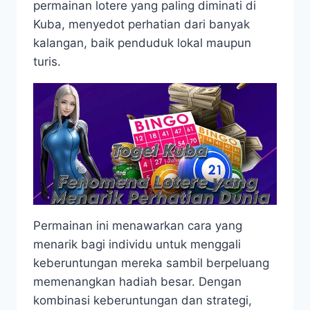
permainan lotere yang paling diminati di
Kuba, menyedot perhatian dari banyak
kalangan, baik penduduk lokal maupun
turis.​
Permainan ini menawarkan cara yang
menarik bagi individu untuk menggali
keberuntungan mereka sambil berpeluang
memenangkan hadiah besar. Dengan
kombinasi keberuntungan dan strategi,