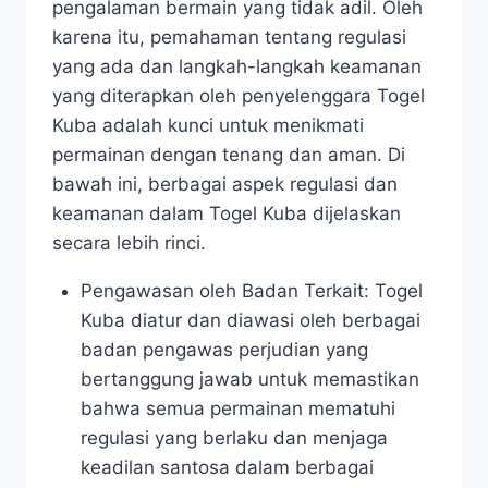
pengalaman bermain yang tidak adil. Oleh
karena itu, pemahaman tentang regulasi
yang ada dan langkah-langkah keamanan
yang diterapkan oleh penyelenggara Togel
Kuba adalah kunci untuk menikmati
permainan dengan tenang dan aman.​ Di
bawah ini, berbagai aspek regulasi dan
keamanan dalam Togel Kuba dijelaskan
secara lebih rinci.
Pengawasan oleh Badan Terkait: Togel
Kuba diatur dan diawasi oleh berbagai
badan pengawas perjudian yang
bertanggung jawab untuk memastikan
bahwa semua permainan mematuhi
regulasi yang berlaku dan menjaga
keadilan santosa dalam berbagai