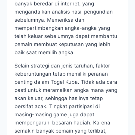
banyak beredar di internet, yang
mengandalkan analisis hasil pengundian
sebelumnya. Memeriksa dan
mempertimbangkan angka-angka yang
telah keluar sebelumnya dapat membantu
pemain membuat keputusan yang lebih
baik saat memilih angka.
Selain strategi dan jenis taruhan, faktor
keberuntungan tetap memiliki peranan
penting dalam Togel Kuba. Tidak ada cara
pasti untuk meramalkan angka mana yang
akan keluar, sehingga hasilnya tetap
bersifat acak. Tingkat partisipasi di
masing-masing game juga dapat
mempengaruhi besaran hadiah. Karena
semakin banyak pemain yang terlibat,