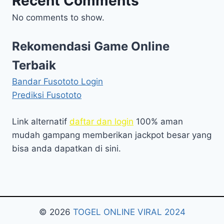
Recent Comments
No comments to show.
Rekomendasi Game Online
Terbaik
Bandar Fusototo Login
Prediksi Fusototo
Link alternatif
daftar dan login
100% aman
mudah gampang memberikan jackpot besar yang
bisa anda dapatkan di sini.
© 2026
TOGEL ONLINE VIRAL 2024