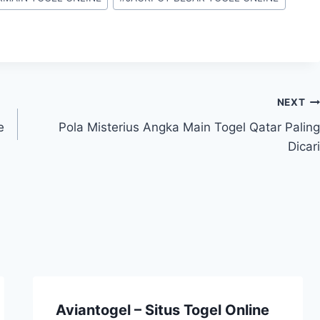
NEXT
e
Pola Misterius Angka Main Togel Qatar Paling
Dicari
Aviantogel – Situs Togel Online