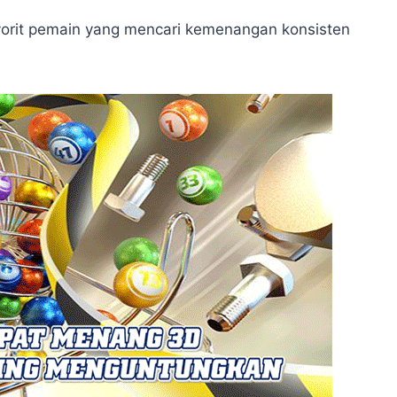
vorit pemain yang mencari kemenangan konsisten