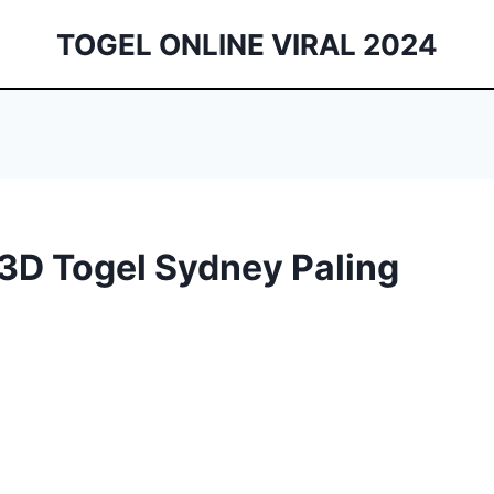
TOGEL ONLINE VIRAL 2024
3D Togel Sydney Paling