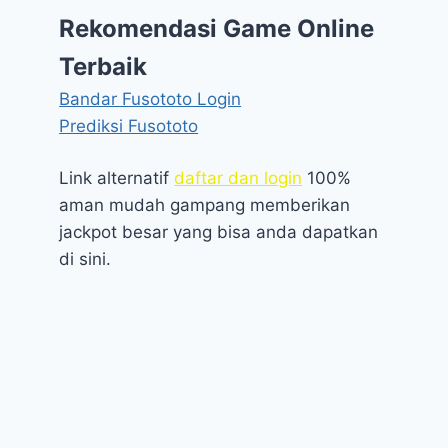
Rekomendasi Game Online
Terbaik
Bandar Fusototo Login
Prediksi Fusototo
Link alternatif
daftar dan login
100%
aman mudah gampang memberikan
jackpot besar yang bisa anda dapatkan
di sini.