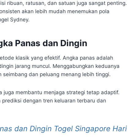
isi ribuan, ratusan, dan satuan juga sangat penting.
konsisten akan lebih mudah menemukan pola
ogel Sydney.
ka Panas dan Dingin
etode klasik yang efektif. Angka panas adalah
 dingin jarang muncul. Menggabungkan keduanya
 seimbang dan peluang menang lebih tinggi.
a juga membantu menjaga strategi tetap adaptif.
prediksi dengan tren keluaran terbaru dan
as dan Dingin Togel Singapore Hari