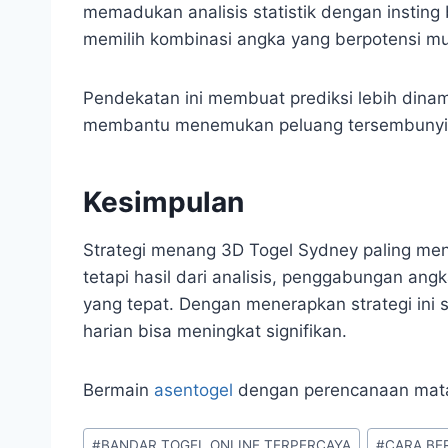
memadukan analisis statistik dengan instin
memilih kombinasi angka yang berpotensi mu
Pendekatan ini membuat prediksi lebih dinam
membantu menemukan peluang tersembunyi yan
Kesimpulan
Strategi menang 3D Togel Sydney paling me
tetapi hasil dari analisis, penggabungan ang
yang tepat. Dengan menerapkan strategi ini 
harian bisa meningkat signifikan.
Bermain
asentogel
dengan perencanaan matan
Post
#
BANDAR TOGEL ONLINE TERPERCAYA
#
CARA BE