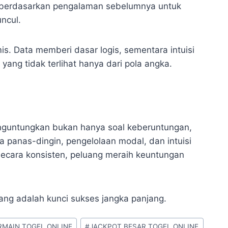
g berdasarkan pengalaman sebelumnya untuk
ncul.
is. Data memberi dasar logis, sementara intuisi
g tidak terlihat hanya dari pola angka.
nguntungkan bukan hanya soal keberuntungan,
ka panas-dingin, pengelolaan modal, dan intuisi
secara konsisten, peluang meraih keuntungan
g adalah kunci sukses jangka panjang.
RMAIN TOGEL ONLINE
#
JACKPOT BESAR TOGEL ONLINE