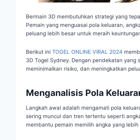
Bermain 3D membutuhkan strategi yang tepa
Pemain yang menguasai pola keluaran, angka
peluang lebih besar untuk meraih keuntungan
Berikut ini
TOGEL ONLINE VIRAL 2024
membah
3D Togel Sydney. Dengan pendekatan yang si
meminimalkan risiko, dan meningkatkan pelu
Menganalisis Pola Keluara
Langkah awal adalah mengamati pola keluar
sering muncul dan tren tertentu seperti angka 
membantu pemain memilih angka yang lebih re