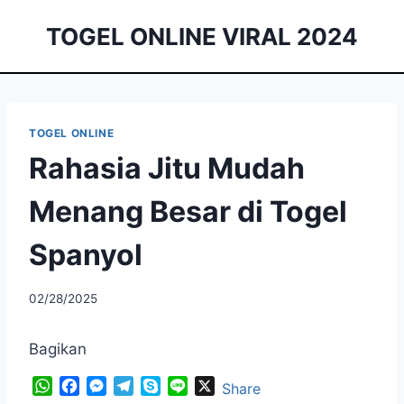
Skip
TOGEL ONLINE VIRAL 2024
to
content
TOGEL ONLINE
Rahasia Jitu Mudah
Menang Besar di Togel
Spanyol
02/28/2025
Bagikan
W
F
M
T
S
L
X
Share