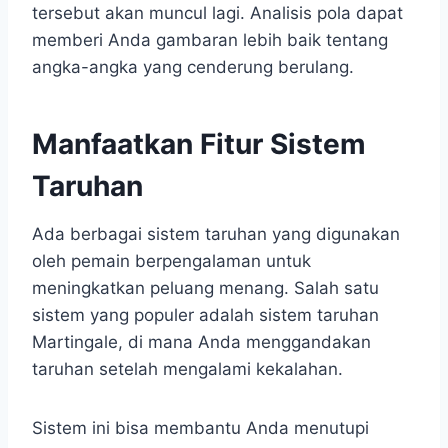
tersebut akan muncul lagi. Analisis pola dapat
memberi Anda gambaran lebih baik tentang
angka-angka yang cenderung berulang.
Manfaatkan Fitur Sistem
Taruhan
Ada berbagai sistem taruhan yang digunakan
oleh pemain berpengalaman untuk
meningkatkan peluang menang. Salah satu
sistem yang populer adalah sistem taruhan
Martingale, di mana Anda menggandakan
taruhan setelah mengalami kekalahan.
Sistem ini bisa membantu Anda menutupi