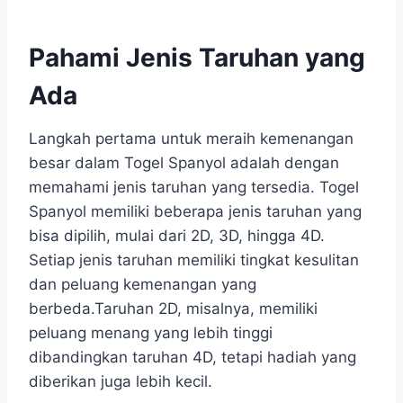
Pahami Jenis Taruhan yang
Ada
Langkah pertama untuk meraih kemenangan
besar dalam Togel Spanyol adalah dengan
memahami jenis taruhan yang tersedia. Togel
Spanyol memiliki beberapa jenis taruhan yang
bisa dipilih, mulai dari 2D, 3D, hingga 4D.
Setiap jenis taruhan memiliki tingkat kesulitan
dan peluang kemenangan yang
berbeda.Taruhan 2D, misalnya, memiliki
peluang menang yang lebih tinggi
dibandingkan taruhan 4D, tetapi hadiah yang
diberikan juga lebih kecil.