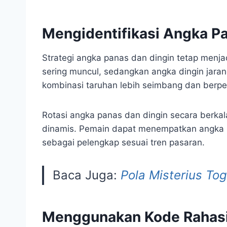
Mengidentifikasi Angka P
Strategi angka panas dan dingin tetap menj
sering muncul, sedangkan angka dingin jar
kombinasi taruhan lebih seimbang dan berpel
Rotasi angka panas dan dingin secara berkala
dinamis. Pemain dapat menempatkan angka 
sebagai pelengkap sesuai tren pasaran.
Baca Juga:
Pola Misterius Tog
Menggunakan Kode Rahasi