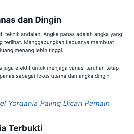
anas dan Dingin
adi teknik andalan. Angka panas adalah angka yang
ang terlihat. Menggabungkan keduanya membuat
uang menang lebih tinggi.
 juga efektif untuk menjaga variasi taruhan tetap
panas sebagai fokus utama dan angka dingin
el Yordania Paling Dicari Pemain
a Terbukti