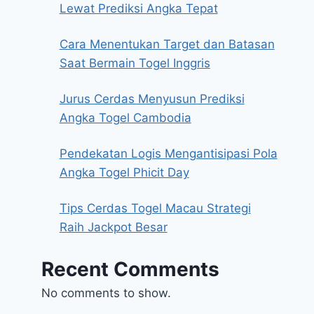
Lewat Prediksi Angka Tepat
Cara Menentukan Target dan Batasan
Saat Bermain Togel Inggris
Jurus Cerdas Menyusun Prediksi
Angka Togel Cambodia
Pendekatan Logis Mengantisipasi Pola
Angka Togel Phicit Day
Tips Cerdas Togel Macau Strategi
Raih Jackpot Besar
Recent Comments
No comments to show.