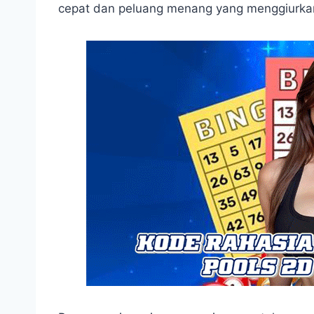
t
e
s
e
p
e
cepat dan peluang menang yang menggiurka
s
b
e
g
e
A
o
n
r
p
o
g
a
p
k
e
m
r