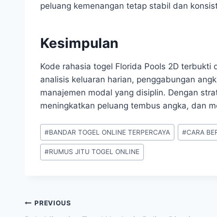
peluang kemenangan tetap stabil dan konsis
Kesimpulan
Kode rahasia togel Florida Pools 2D terbukt
analisis keluaran harian, penggabungan angk
manajemen modal yang disiplin. Dengan strat
meningkatkan peluang tembus angka, dan men
Post
#
BANDAR TOGEL ONLINE TERPERCAYA
#
CARA BE
Tags:
#
RUMUS JITU TOGEL ONLINE
Post
PREVIOUS