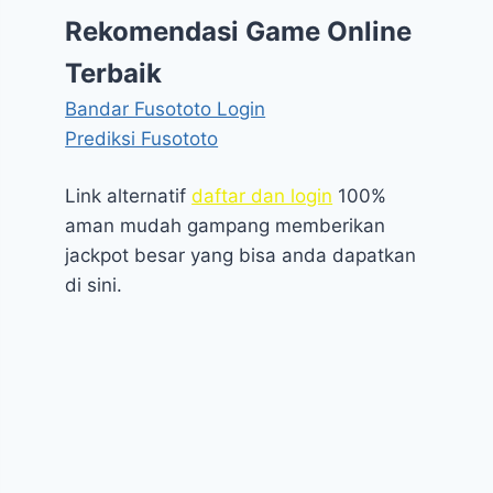
Rekomendasi Game Online
Terbaik
Bandar Fusototo Login
Prediksi Fusototo
Link alternatif
daftar dan login
100%
aman mudah gampang memberikan
jackpot besar yang bisa anda dapatkan
di sini.